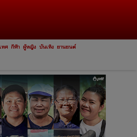
ะเทศ
กีฬา
ผู้หญิง
บันเทิง
ยานยนต์