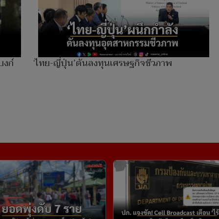
บงก์
‘ไทย-ญี่ปุ่น’ดันลงทุนเศรษฐกิจชีวภาพ