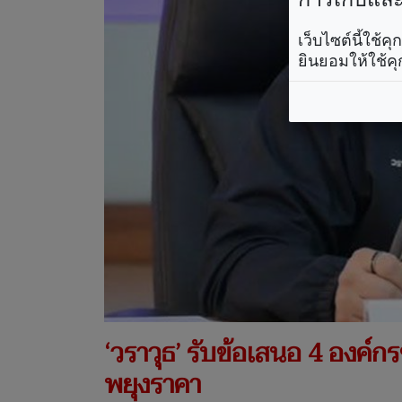
เว็บไซต์นี้ใช้
ยินยอมให้ใช้คุ
‘วราวุธ’ รับข้อเสนอ 4 องค์
พยุงราคา