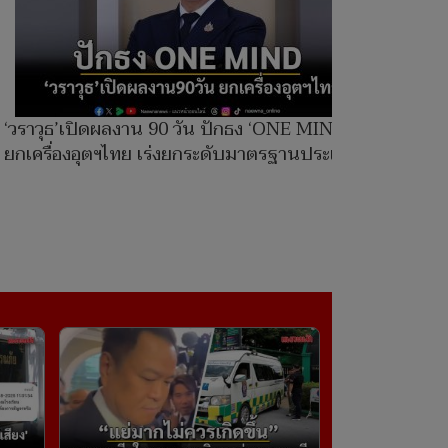
‘วราวุธ’เปิดผลงาน 90 วัน ปักธง ‘ONE MIND’
ยกเครื่องอุตฯไทย เร่งยกระดับมาตรฐานประเทศ