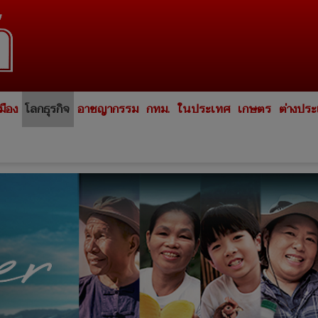
มือง
โลกธุรกิจ
อาชญากรรม
กทม.
ในประเทศ
เกษตร
ต่างปร