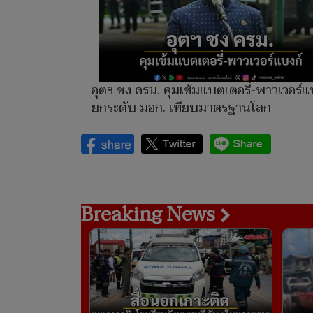
อุตฯ ชง ครม. คุมเข้มแบตเตอรี่-พาวเวอร์แ
ยกระดับ มอก. เทียบมาตรฐานโลก
Breaking News