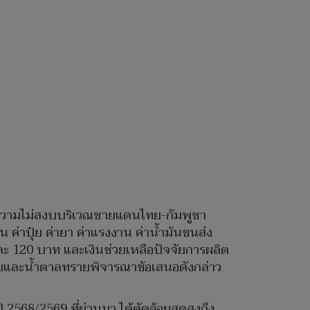
ญหาความไม่สงบบริเวณชายแดนไทย-กัมพูชา
ค่าปุ๋ย ค่ายา ค่าแรงงาน ค่าน้ำมันขนส่ง
ละ 120 บาท และเงินช่วยเหลือปัจจัยการผลิต
ยและน้ำตาลทรายพิจารณาข้อเสนอดังกล่าว
568/2569 ที่ผ่านมา ได้ตัดอ้อยสดสูงถึง