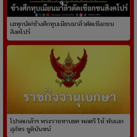
เฮทุกนัด!ช้างศึกทุบเมียนมาลิ่วตัดเชือกชน
สิงคโปร์
โปรดเกล้าฯ พระราชทานยศ พลตรี ให้ พันเอก
สุภัทร ชูตินันทน์