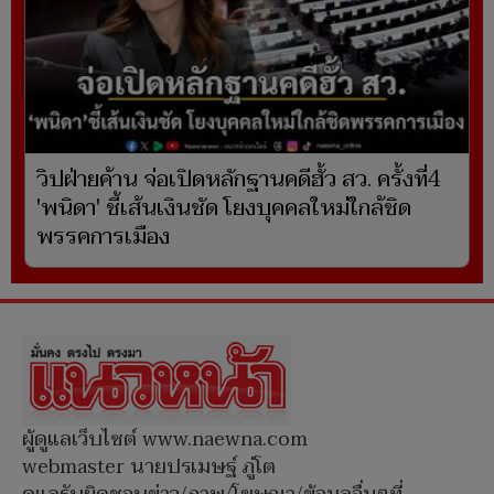
วิปฝ่ายค้าน จ่อเปิดหลักฐานคดีฮั้ว สว. ครั้งที่4
'พนิดา' ชี้เส้นเงินชัด โยงบุคคลใหม่ใกล้ชิด
พรรคการเมือง
ผู้ดูแลเว็บไซต์ www.naewna.com
webmaster นายปรเมษฐ์ ภู่โต