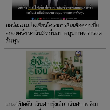
บอร์ดธ.ก.ส.ไฟเขียวโครงการสินเชื่อดอกเบี้ย
คนละครึ่ง วงเงิน3หมื่นลบ.หนุนเกษตรกรลด
ต้นทุน
ธ.ก.ส.เปิดตัว ‘เงินฝากยุ้งเงิน’ เงินฝากพร้อม