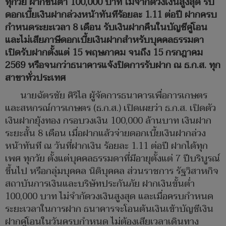
ทุกวัย ฝากขั้นต่ำ 100,000 บาท ไม่จำกัดวงเงินสูงสุด รับ
ดอกเบี้ยเงินฝากล่วงหน้าทันทีร้อยละ 1.11 ต่อปี ฝากครบ
กำหนดระยะเวลา 8 เดือน รับเงินฝากคืนในบัญชีคู่โอน
และไม่เสียภาษีดอกเบี้ยเงินฝากสำหรับบุคคลธรรมดา
เปิดรับฝากตั้งแต่ 15 พฤษภาคม จนถึง 15 กรกฎาคม
2569 หรือจนกว่าธนาคารแจ้งปิดการรับฝาก ณ ธ.ก.ส. ทุก
สาขาทั่วประเทศ
นายฉัตรชัย ศิริไล ผู้จัดการธนาคารเพื่อการเกษตร
และสหกรณ์การเกษตร (ธ.ก.ส.) เปิดเผยว่า ธ.ก.ส. เปิดตัว
เงินฝากยุ้งทอง กรอบวงเงิน 100,000 ล้านบาท เงินฝาก
ระยะสั้น 8 เดือน เมื่อฝากแล้วจ่ายดอกเบี้ยเงินฝากล่วง
หน้าทันที ณ วันที่ฝากเงิน ร้อยละ 1.11 ต่อปี ฝากได้ทุก
เพศ ทุกวัย ตั้งแต่บุคคลธรรมดาที่มีอายุตั้งแต่ 7 ปีบริบูรณ์
ขึ้นไป หรือกลุ่มบุคคล นิติบุคคล ส่วนราชการ รัฐวิสาหกิจ
สถาบันการเงินและบริษัทประกันภัย ฝากเงินขั้นต่ำ
100,000 บาท ไม่จำกัดวงเงินสูงสุด และเมื่อครบกำหนด
ระยะเวลาในการฝาก ธนาคารจะโอนต้นเงินเข้าบัญชีเงิน
ฝากคู่โอนในวันครบกำหนด ไม่ต้องเสียเวลาเดินทาง