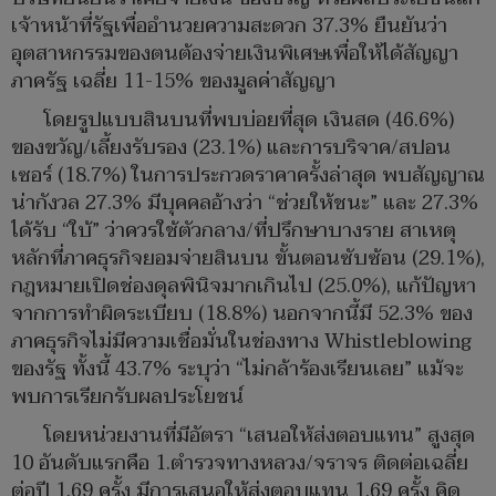
เจ้าหน้าที่รัฐเพื่ออำนวยความสะดวก 37.3% ยืนยันว่า
อุตสาหกรรมของตนต้องจ่ายเงินพิเศษเพื่อให้ได้สัญญา
ภาครัฐ เฉลี่ย 11-15% ของมูลค่าสัญญา
โดยรูปแบบสินบนที่พบบ่อยที่สุด เงินสด (46.6%)
ของขวัญ/เลี้ยงรับรอง (23.1%) และการบริจาค/สปอน
เซอร์ (18.7%) ในการประกวดราคาครั้งล่าสุด พบสัญญาณ
น่ากังวล 27.3% มีบุคคลอ้างว่า “ช่วยให้ชนะ” และ 27.3%
ได้รับ “ใบ้” ว่าควรใช้ตัวกลาง/ที่ปรึกษาบางราย สาเหตุ
หลักที่ภาคธุรกิจยอมจ่ายสินบน ขั้นตอนซับซ้อน (29.1%),
กฎหมายเปิดช่องดุลพินิจมากเกินไป (25.0%), แก้ปัญหา
จากการทำผิดระเบียบ (18.8%) นอกจากนี้มี 52.3% ของ
ภาคธุรกิจไม่มีความเชื่อมั่นในช่องทาง Whistleblowing
ของรัฐ ทั้งนี้ 43.7% ระบุว่า “ไม่กล้าร้องเรียนเลย” แม้จะ
พบการเรียกรับผลประโยชน์
โดยหน่วยงานที่มีอัตรา “เสนอให้ส่งตอบแทน” สูงสุด
10 อันดับแรกคือ 1.ตำรวจทางหลวง/จราจร ติดต่อเฉลี่ย
ต่อปี 1.69 ครั้ง มีการเสนอให้ส่งตอบแทน 1.69 ครั้ง คิด