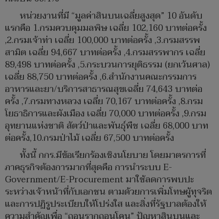
หน่วยงานที่มี “มูลค่าสินบนเฉลี่ยสูงสุด” 10 อันดับ
แรกคือ 1.กรมควบคุมมลพิษ เฉลี่ย 102,160 บาทต่อครั้ง
,2.กรมเจ้าท่า เฉลี่ย 100,000 บาทต่อครั้ง ,3.กรมสรรพ
สามิต เฉลี่ย 94,667 บาทต่อครั้ง ,4.กรมสรรพากร เฉลี่ย
89,498 บาทต่อครั้ง ,5.กระบวนการยุติธรรม (ยกเว้นศาล)
เฉลี่ย 88,750 บาทต่อครั้ง ,6.สำนักงานคณะกรรมการ
อาหารและยา/บริการสาธารณสุขเฉลี่ย 74,643 บาทต่อ
ครั้ง ,7.กรมทางหลวง เฉลี่ย 70,167 บาทต่อครั้ง ,8.กรม
โยธาธิการและผังเมือง เฉลี่ย 70,000 บาทต่อครั้ง ,9.กรม
อุทยานแห่งชาติ สัตว์ป่าและพันธุ์พืช เฉลี่ย 68,000 บาท
ต่อครั้ง,10.กรมป่าไม้ เฉลี่ย 67,500 บาทต่อครั้ง
ทั้งนี้ กกร.มีข้อเรียกร้องเชิงนโยบาย โดยมาตรการที่
ภาคธุรกิจต้องการมากที่สุดคือ การนำระบบ E-
Government/E-Procurement มาใช้ลดการพบปะ
ระหว่างเจ้าหน้าที่กับเอกชน ตามด้วยการเพิ่มโทษผู้ทุจริต
และการปฏิรูประเบียบให้โปร่งใส และสิ่งที่รัฐบาลต้องให้
ความสำคัญเพื่อ “ถอนรากถอนโคน” ปัญหาสินบนและ