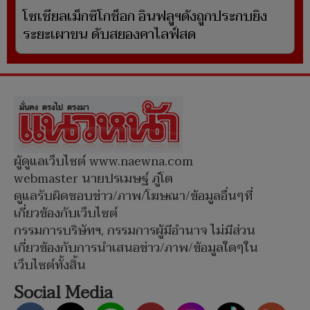
โซเชียลเม็กซิโกช็อก อินฟลูฯดังถูกประกบยิง
ระยะเผาขน ดับสยองคาไลฟ์สด
ผู้ดูแลเว็บไซต์ www.naewna.com
webmaster นายปรเมษฐ์ ภู่โต
ดูแลรับผิดชอบข่าว/ภาพ/โฆษณา/ข้อมูลอื่นๆที่
เกี่ยวข้องกับเว็บไซต์
กรรมการบริษัทฯ, กรรมการผู้มีอำนาจ ไม่มีส่วน
เกี่ยวข้องกับการนำเสนอข่าว/ภาพ/ข้อมูลใดๆใน
เว็บไซต์ทั้งสิ้น
Social Media