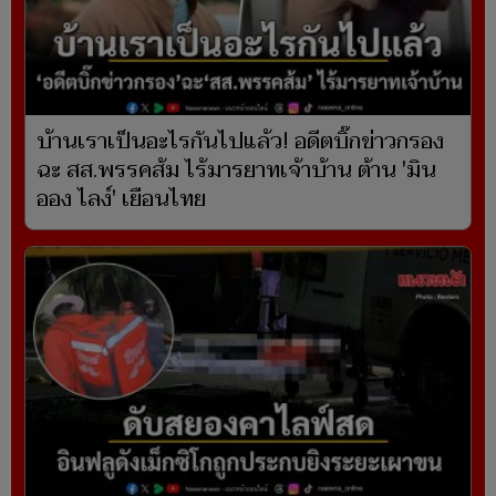
บ้านเราเป็นอะไรกันไปแล้ว! อดีตบิ๊กข่าวกรอง
ฉะ สส.พรรคส้ม ไร้มารยาทเจ้าบ้าน ต้าน 'มิน
ออง ไลง์' เยือนไทย