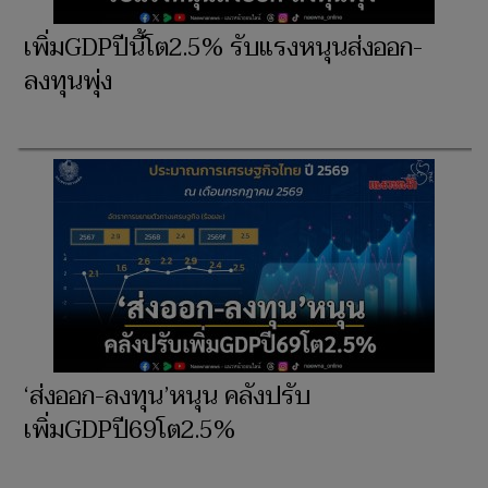
เพิ่มGDPปีนี้โต2.5% รับแรงหนุนส่งออก-
ลงทุนพุ่ง
‘ส่งออก-ลงทุน’หนุน คลังปรับ
เพิ่มGDPปี69โต2.5%