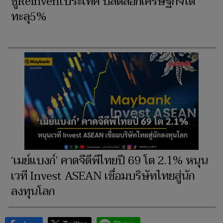
ชูReinventประเทศ ปลดล็อกเศรษฐกิจโต
ทะลุ5%
‘เมย์แบงก์’ คาดจีดีพีไทยปี 69 โต 2.1% หนุน
เวที Invest ASEAN เชื่อมบริษัทไทยสู่นัก
ลงทุนโลก