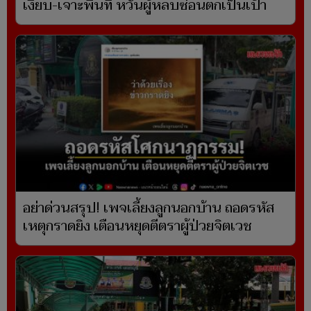
เงียบ-เจาะพื้นที่ หวั่นผู้หลบซ่อนตกเป็นเป้า
อย่าด่วนสรุป! เพจเลี้ยงลูกนอกบ้าน ถอดรหัส
เหตุกราดยิง เตือนหยุดตีตราผู้ป่วยจิตเวช