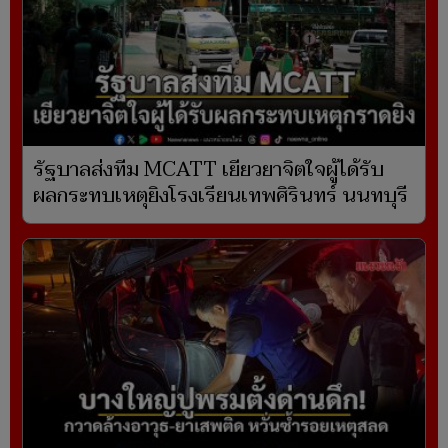
รัฐบาลส่งทีม MCATT เยียวยาจิตใจผู้ได้รับ
ผลกระทบเหตุยิงโรงเรียนเทพศิรินทร์ นนทบุรี