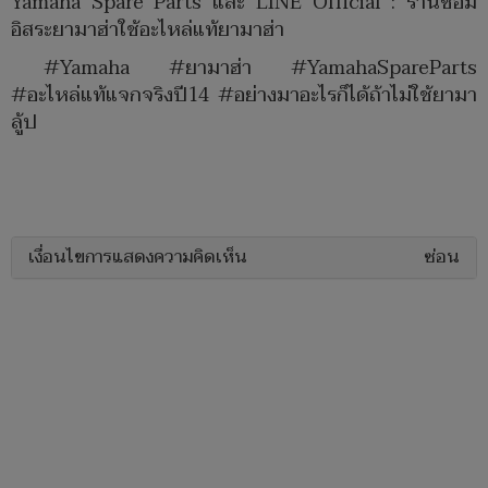
Yamaha Spare Parts และ LINE Official : ร้านซ่อม
อิสระยามาฮ่าใช้อะไหล่แท้ยามาฮ่า
#Yamaha
#ยามาฮ่า
#YamahaSpareParts
#อะไหล่แท้แจกจริงปี14
#อย่างมาอะไรก็ได้ถ้าไม่ใช้ยามา
ลู้ป
เงื่อนไขการแสดงความคิดเห็น
ซ่อน