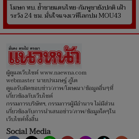
โฆษก ทบ. ย้ำชายแดนไทย-กัมพูชายังปกติ เฝ้า
ระวัง 24 ชม. มั่นใจแจงเวทีโลกปม MOU43
ผู้ดูแลเว็บไซต์ www.naewna.com
webmaster นายปรเมษฐ์ ภู่โต
ดูแลรับผิดชอบข่าว/ภาพ/โฆษณา/ข้อมูลอื่นๆที่
เกี่ยวข้องกับเว็บไซต์
กรรมการบริษัทฯ, กรรมการผู้มีอำนาจ ไม่มีส่วน
เกี่ยวข้องกับการนำเสนอข่าว/ภาพ/ข้อมูลใดๆใน
เว็บไซต์ทั้งสิ้น
Social Media