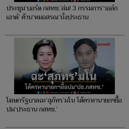
ประชุม‘บอร์ด กสทช.’ล่ม! 3 กรรมการ‘วอล์ก
เอาต์’ ค้าน‘หมอสรณ’นั่งประธาน
โฆษกรัฐบาลฉะ‘สุภัทร’มโน โต้ครหานายกฯยื้อ
ปม‘ประธาน กสทช.’