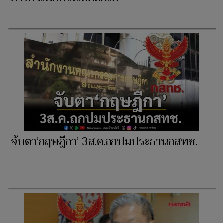
จับตา‘กฤษฎีกา’ 3ส.ค.ถกปมประธานกสทช.