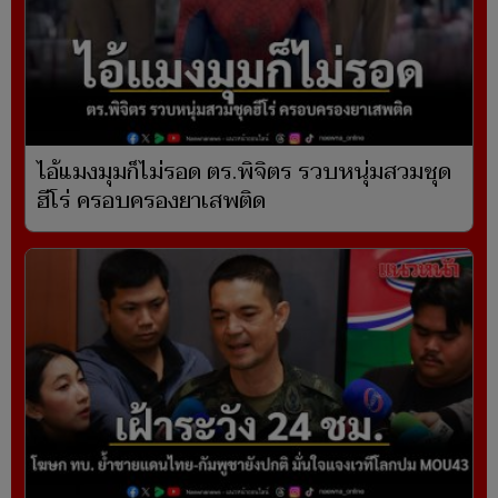
ไอ้แมงมุมก็ไม่รอด ตร.พิจิตร รวบหนุ่มสวมชุด
ฮีโร่ ครอบครองยาเสพติด