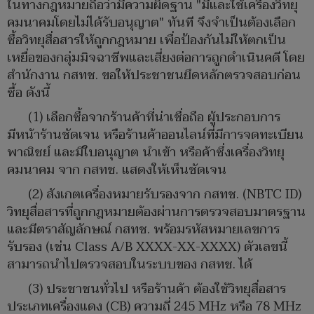
ในทางกฎหมายถือว่ามีความผิดฐาน "มีและใช้เครื่องวิทยุ
คมนาคมโดยไม่ได้รับอนุญาต" ทันที จึงจำเป็นต้องเลือก
ซื้อวิทยุสื่อสารให้ถูกกฎหมาย เพื่อป้องกันไม่ให้ตกเป็น
เหยื่อของกลุ่มมิจฉาชีพและเสี่ยงต่อการถูกดำเนินคดี โดย
สำนักงาน กสทช. ขอให้ประชาชนยึดหลักตรวจสอบก่อน
ซื้อ ดังนี้
(1) เลือกซื้อจากร้านค้าที่น่าเชื่อถือ ผู้ประกอบการ
มีหน้าร้านชัดเจน หรือร้านค้าออนไลน์ที่มีการจดทะเบียน
พาณิชย์ และมีใบอนุญาต นำเข้า หรือค้าซึ่งเครื่องวิทยุ
คมนาคม จาก กสทช. แสดงให้เห็นชัดเจน
(2) สังเกตเครื่องหมายรับรองจาก กสทช. (NBTC ID)
วิทยุสื่อสารที่ถูกกฎหมายต้องผ่านการตรวจสอบมาตรฐาน
และมีตราสัญลักษณ์ กสทช. พร้อมรหัสหมายเลขการ
รับรอง (เช่น Class A/B XXXX-XX-XXXX) ตัวเลขนี้
สามารถนำไปตรวจสอบในระบบของ กสทช. ได้
(3) ประชาชนทั่วไป หรือร้านค้า ต้องใช้วิทยุสื่อสาร
ประเภทเครื่องแดง (CB) ความถี่ 245 MHz หรือ 78 MHz