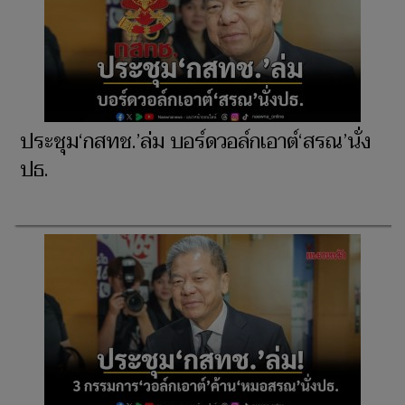
ประชุม‘กสทช.’ล่ม บอร์ดวอล์กเอาต์‘สรณ’นั่ง
ปธ.