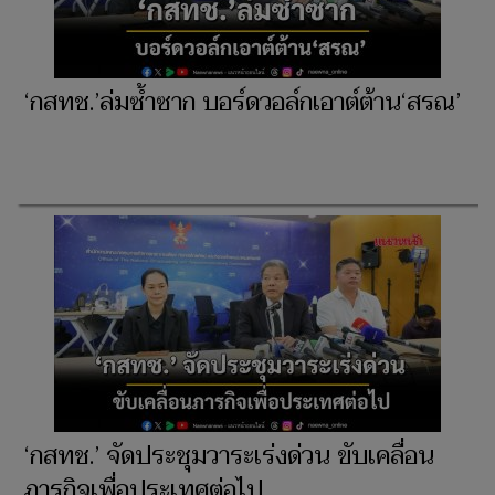
‘กสทช.’ล่มซ้ำซาก บอร์ดวอล์กเอาต์ต้าน‘สรณ’
‘กสทช.’ จัดประชุมวาระเร่งด่วน ขับเคลื่อน
ภารกิจเพื่อประเทศต่อไป