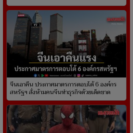
จีนเอาคืน ประกาศมาตรการตอบโต้ 6 องค์กร
สหรัฐฯ สั่งห้ามคนจีนทำธุรกิจด้วยเด็ดขาด