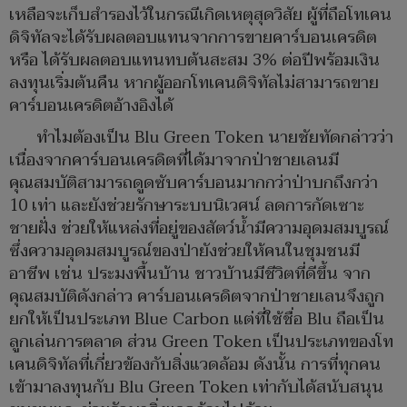
เหลือจะเก็บสำรองไว้ในกรณีเกิดเหตุสุดวิสัย ผู้ที่ถือโทเคน
ดิจิทัลจะได้รับผลตอบแทนจากการขายคาร์บอนเครดิต
หรือ ได้รับผลตอบแทนทบต้นสะสม 3% ต่อปีพร้อมเงิน
ลงทุนเริ่มต้นคืน หากผู้ออกโทเคนดิจิทัลไม่สามารถขาย
คาร์บอนเครดิตอ้างอิงได้
ทำไมต้องเป็น Blu Green Token นายชัยทัดกล่าวว่า
เนื่องจากคาร์บอนเครดิตที่ได้มาจากป่าชายเลนมี
คุณสมบัติสามารถดูดซับคาร์บอนมากกว่าป่าบกถึงกว่า
10 เท่า และยังช่วยรักษาระบบนิเวศน์ ลดการกัดเซาะ
ชายฝั่ง ช่วยให้แหล่งที่อยู่ของสัตว์น้ำมีความอุดมสมบูรณ์
ซึ่งความอุดมสมบูรณ์ของป่ายังช่วยให้คนในชุมชนมี
อาชีพ เช่น ประมงพื้นบ้าน ชาวบ้านมีชีวิตที่ดีขึ้น จาก
คุณสมบัติดังกล่าว คาร์บอนเครดิตจากป่าชายเลนจึงถูก
ยกให้เป็นประเภท Blue Carbon แต่ที่ใช้ชื่อ Blu ถือเป็น
ลูกเล่นการตลาด ส่วน Green Token เป็นประเภทของโท
เคนดิจิทัลที่เกี่ยวข้องกับสิ่งแวดล้อม ดังนั้น การที่ทุกคน
เข้ามาลงทุนกับ Blu Green Token เท่ากับได้สนับสนุน