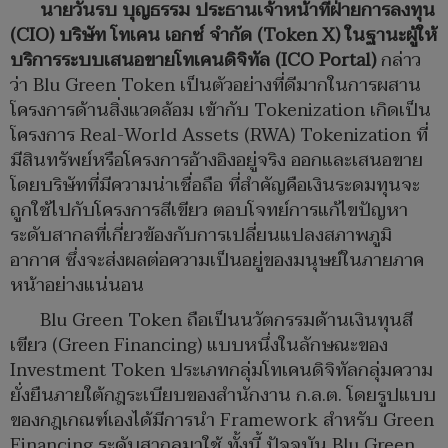
นายวันรบ บุญธรรม ประธานเจ้าหน้าที่ฝ่ายการลงทุน
(CIO) บริษัท โทเคน เอกซ์ จำกัด (Token X) ในฐานะผู้ให้
บริการระบบเสนอขายโทเคนดิจิทัล (ICO Portal)
กล่าว
ว่า Blu Green Token เป็นตัวอย่างที่ดีมากในการผสาน
โครงการด้านสิ่งแวดล้อม เข้ากับ Tokenization เกิดเป็น
โครงการ Real-World Assets (RWA) Tokenization ที่
มีสินทรัพย์หรือโครงการอ้างอิงอยู่จริง ออกและเสนอขาย
โดยบริษัทที่มีความน่าเชื่อถือ ที่สำคัญคือเงินระดมทุนจะ
ถูกใช้ไปกับโครงการสีเขียว ตอบโจทย์การแก้ไขปัญหา
ระดับสากลที่เกี่ยวข้องกับการเปลี่ยนแปลงสภาพภูมิ
อากาศ ซึ่งจะส่งผลต่อความเป็นอยู่ของมนุษย์ในภายภาค
หน้าอย่างแน่นอน
Blu Green Token ถือเป็นนวัตกรรมด้านเงินทุนสี
เขียว (Green Financing) แบบหนึ่งในลักษณะของ
Investment Token ประเภทกลุ่มโทเคนดิจิทัลกลุ่มความ
ยั่งยืนภายใต้กฎระเบียบของสำนักงาน ก.ล.ต. โดยรูปแบบ
ของกฎเกณฑ์เองได้มีการนำ Framework สำหรับ Green
Financing ระดับสากลมาใช้ ทั้งนี้ ปัจจุบัน Blu Green