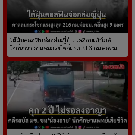
ไต้ฝุ่นดอลฟินจ่อถล่มญี่ปุ่น เคลื่อนเข้าใกล้
โอกินาวา คาดลมกระโชกแรง 216 กม.ต่อชม.