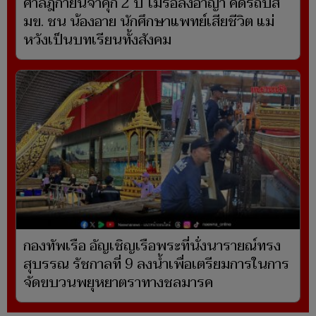
ศาลฎีกายืนจำคุก 2 ปี ไม่รอลงอาญา คดีรถบัส
มข. ชน น้องอาย นักศึกษาแพทย์เสียชีวิต แม่
หวังเป็นบทเรียนทั้งสังคม
กองทัพเรือ อัญเชิญเรือพระที่นั่งนารายณ์ทรง
สุบรรณ รัชกาลที่ 9 ลงน้ำเพื่อเตรียมการในการ
จัดขบวนพยุหยาตราทางชลมารค