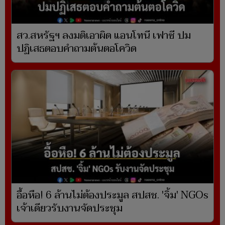
สว.สหรัฐฯ ลงมติเอาผิด แอนโทนี เฟาซี ปม
ปฏิเสธตอบคำถามต้นตอโควิด
อื้อหือ! 6 ล้านไม่ต้องประมูล สปสช. 'จิ้ม' NGOs
เจ้าเดียวรับงานจัดประชุม