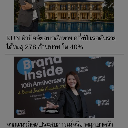
KUN ฝ่าปัจจัยลบอสังหาฯ ครึ่งปีแรกดันราย
ได้ทะลุ 278 ล้านบาท โต 40%
จากแนวคิดสู่ประสบการณ์จริง พฤกษาคว้า