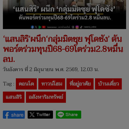
‘แสนสิริ’ผนึก‘กลุ่มมิตซุย ฟุโดซัง’ ดัน
พอร์ตร่วมทุนปี68-69โตร่วม2.8หมื่น
ลบ.
วันอังคาร ที่ 2 มิถุนายน พ.ศ. 2569, 12.03 น.
Tag :
คอนโด
ทาวน์โฮม
ที่อยู่อาศัย
บ้านเดี่ยว
แสนสิริ
อสังหาริมทรัพย์