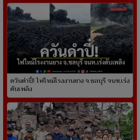
ควันดำปี๋! ไฟไหม้โรงงานยาง จ.ชลบุรี จนท.เร่ง
ดับเพลิง