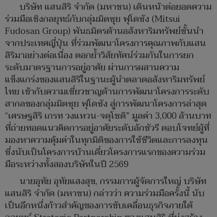
บริษัท แสนสิริ จำกัด (มหาชน) เดินหน้าต่อยอดความ
ร่วมมือเชิงกลยุทธ์กับกลุ่มมิตซุย ฟุโดซัง (Mitsui
Fudosan Group) พันธมิตรด้านอสังหาริมทรัพย์ชั้นนำ
จากประเทศญี่ปุ่น ที่ร่วมพัฒนาโครงการคุณภาพกับแสน
สิริมาอย่างต่อเนื่อง ตอกย้ำวิสัยทัศน์ร่วมกันในการยก
ระดับมาตรฐานการอยู่อาศัย ผ่านการผสานความ
แข็งแกร่งของแสนสิริในฐานะผู้นำตลาดอสังหาริมทรัพย์
ไทย เข้ากับความเชี่ยวชาญด้านการพัฒนาโครงการระดับ
สากลของกลุ่มมิตซุย ฟุโดซัง สู่การพัฒนาโครงการล่าสุด
“เศรษฐสิริ เกรท วงแหวน-จตุโชติ” มูลค่า 3,000 ล้านบาท
ที่ถ่ายทอดแนวคิดการอยู่อาศัยระดับลักชัวรี ตอบโจทย์ผู้ที่
มองหาความคุ้มค่าในทุกมิติของการใช้ชีวิตและการลงทุน
ซึ่งนับเป็นโครงการบ้านเดี่ยวโครงการแรกของความร่วม
มือระหว่างทั้งสองบริษัทในปี 2569
นายอุทัย อุทัยแสงสุข, กรรมการผู้จัดการใหญ่ บริษัท
แสนสิริ จำกัด (มหาชน) กล่าวว่า ความร่วมมือครั้งนี้ นับ
เป็นอีกหนึ่งก้าวสำคัญของการขับเคลื่อนธุรกิจภายใต้