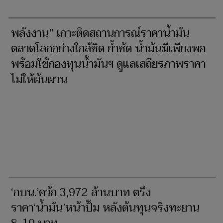
พลังงาน" เกาะติดสถานการณ์ราคาน้ำมัน
ตลาดโลกอย่างใกล้ชิด ย้ำชัด น้ำมันมีเพียงพอ
พร้อมใช้กองทุนน้ำมันฯ ดูแลเสถียรภาพราคา
ไม่ให้ผันผวน
‘กบน.’ควัก 3,972 ล้านบาท ตรึง
ราคา‘น้ำมัน’หน้าปั๊ม หลังต้นทุนจริงทะยาน