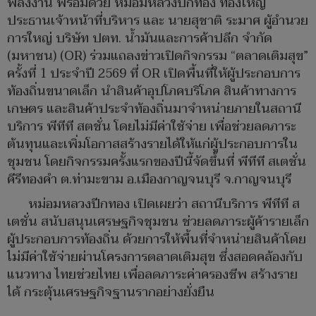
พลังงาน พร้อมด้วย หม่อมหลวงปีกทอง ทองใหญ่
ประธานเจ้าหน้าที่บริหาร และ นายสุชาติ ระมาศ ผู้อำนวย
การใหญ่ บริษัท ปตท. น้ำมันและการค้าปลีก จำกัด
(มหาชน) (OR) ร่วมแถลงข่าวเปิดกิจกรรม “ตลาดเติมสุข”
ครั้งที่ 1 ประจำปี 2569 ที่ OR เปิดพื้นที่ให้ผู้ประกอบการ
ท้องถิ่นขนาดเล็ก นำสินค้าอุปโภคบริโภค สินค้าทางการ
เกษตร และสินค้าประจำท้องถิ่นมาจำหน่ายภายในสถานี
บริการ พีทีที สตชั่น โดยไม่มีค่าใช้จ่าย เพื่อช่วยลดภาระ
ต้นทุนและเพิ่มโอกาสสร้างรายได้ให้แก่ผู้ประกอบการใน
ชุมชน โดยกิจกรรมครั้งแรกของปีนี้จัดขึ้นที่ พีทีที สเตชั่น
คีรีทองคำ ต.ท่ามะขาม อ.เมืองกาญจนบุรี จ.กาญจนบุรี
หม่อมหลวงปีกทอง เปิดเผยว่า สถานีบริการ พีทีที ส
เตชั่น สนับสนุนเศรษฐกิจชุมชน ช่วยลดภาระผู้ค้ารายเล็ก
ผู้ประกอบการท้องถิ่น ด้วยการให้พื้นที่จำหน่ายสินค้าโดย
ไม่มีค่าใช้จ่ายผ่านโครงการตลาดเติมสุข ซึ่งสอดคล้องกับ
แนวทาง ไทยช่วยไทย เพื่อลดภาระค่าครองชีพ สร้างราย
ได้ กระตุ้นเศรษฐกิจฐานรากอย่างยั่งยืน