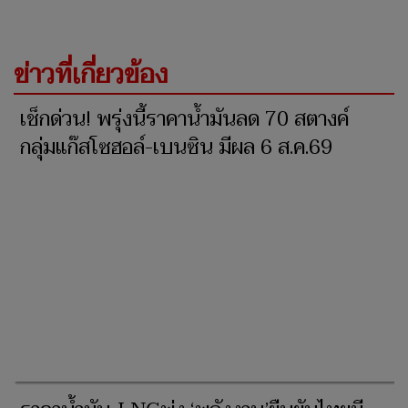
ข่าวที่เกี่ยวข้อง
เช็กด่วน! พรุ่งนี้ราคาน้ำมันลด 70 สตางค์
กลุ่มแก๊สโซฮอล์-เบนซิน มีผล 6 ส.ค.69