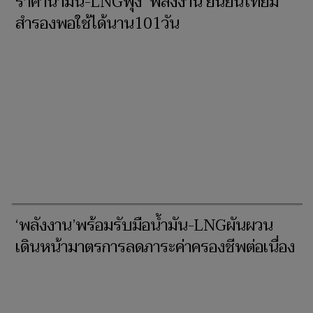
ราคาน้ำมัน-LNGพุ่ง ‘พลังงาน’ยืนยันไทยมี
สำรองพอใช้ได้นาน101วัน
‘พลังงาน’พร้อมรับมือน้ำมัน-LNGผันผวน
เดินหน้ามาตรการลดภาระค่าครองชีพต่อเนื่อง