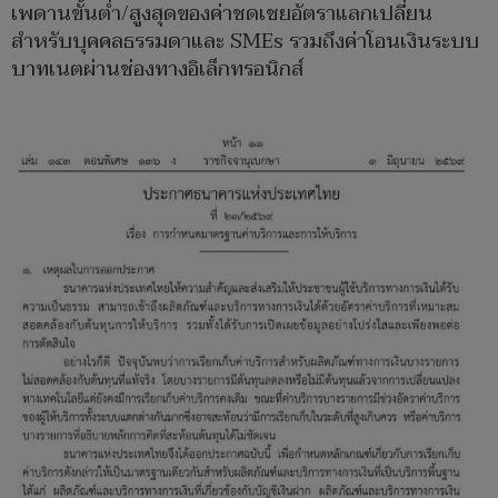
เพดานขั้นต่ำ/สูงสุดของค่าชดเชยอัตราแลกเปลี่ยน
สำหรับบุคคลธรรมดาและ SMEs รวมถึงค่าโอนเงินระบบ
บาทเนตผ่านช่องทางอิเล็กทรอนิกส์