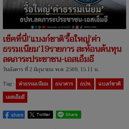
เช็คที่นี่!‘แบงก์ชาติ’รื้อใหญ่‘ค่า
ธรรมเนียม’19รายการ สะท้อนต้นทุน
ลดภาระประชาชน-เอสเอ็มอี
วันอังคาร ที่ 2 มิถุนายน พ.ศ. 2569, 15.11 น.
Tag :
ค่าธรรมเนียม
ธนาคาร
ธปท.
แบงก์ชาติ
เอสเอ็มอี