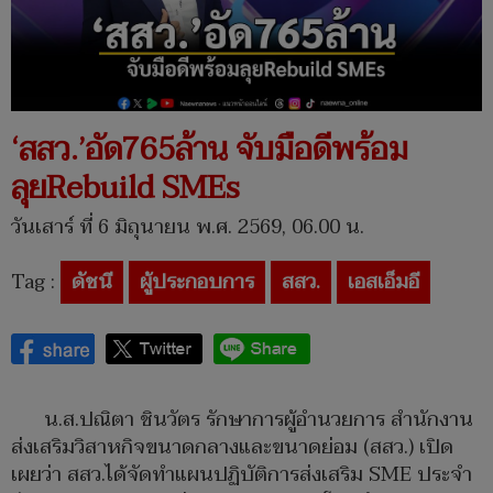
‘สสว.’อัด765ล้าน จับมือดีพร้อม
ลุยRebuild SMEs
วันเสาร์ ที่ 6 มิถุนายน พ.ศ. 2569, 06.00 น.
Tag :
ดัชนี
ผู้ประกอบการ
สสว.
เอสเอ็มอี
น.ส.ปณิตา ชินวัตร รักษาการผู้อำนวยการ สำนักงาน
ส่งเสริมวิสาหกิจขนาดกลางและขนาดย่อม (สสว.) เปิด
เผยว่า สสว.ได้จัดทำแผนปฏิบัติการส่งเสริม SME ประจำ