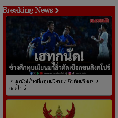
Breaking News
เฮทุกนัด!ช้างศึกทุบเมียนมาลิ่วตัดเชือกชน
สิงคโปร์