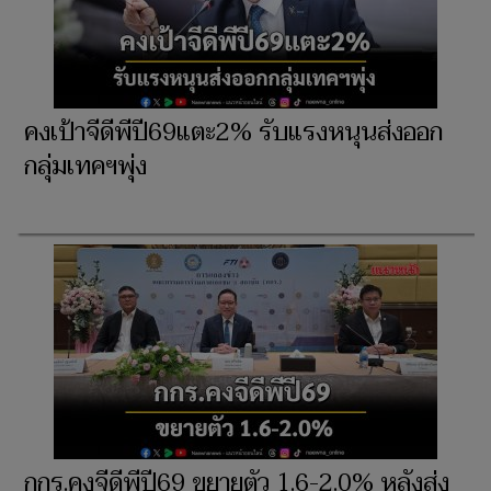
คงเป้าจีดีพีปี69แตะ2% รับแรงหนุนส่งออก
กลุ่มเทคฯพุ่ง
กกร.คงจีดีพีปี69 ขยายตัว 1.6-2.0% หลังส่ง