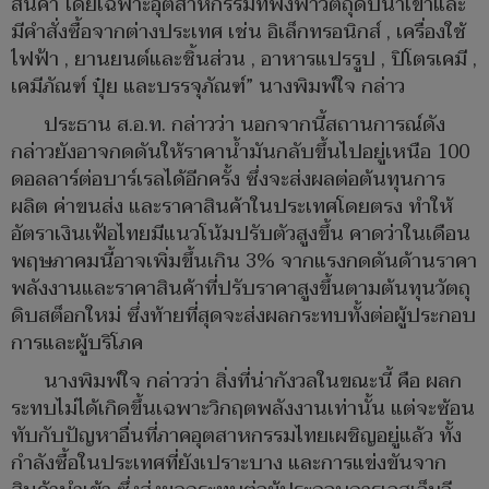
สินค้า โดยเฉพาะอุตสาหกรรมที่พึ่งพาวัตถุดิบนำเข้าและ
มีคำสั่งซื้อจากต่างประเทศ เช่น อิเล็กทรอนิกส์ , เครื่องใช้
ไฟฟ้า , ยานยนต์และชิ้นส่วน , อาหารแปรรูป , ปิโตรเคมี ,
เคมีภัณฑ์ ปุ๋ย และบรรจุภัณฑ์” นางพิมพ์ใจ กล่าว
ประธาน ส.อ.ท. กล่าวว่า นอกจากนี้สถานการณ์ดัง
กล่าวยังอาจกดดันให้ราคาน้ำมันกลับขึ้นไปอยู่เหนือ 100
ดอลลาร์ต่อบาร์เรลได้อีกครั้ง ซึ่งจะส่งผลต่อต้นทุนการ
ผลิต ค่าขนส่ง และราคาสินค้าในประเทศโดยตรง ทำให้
อัตราเงินเฟ้อไทยมีแนวโน้มปรับตัวสูงขึ้น คาดว่าในเดือน
พฤษภาคมนี้อาจเพิ่มขึ้นเกิน 3% จากแรงกดดันด้านราคา
พลังงานและราคาสินค้าที่ปรับราคาสูงขึ้นตามต้นทุนวัตถุ
ดิบสต็อกใหม่ ซึ่งท้ายที่สุดจะส่งผลกระทบทั้งต่อผู้ประกอบ
การและผู้บริโภค
นางพิมพ์ใจ กล่าวว่า สิ่งที่น่ากังวลในขณะนี้ คือ ผลก
ระทบไม่ได้เกิดขึ้นเฉพาะวิกฤตพลังงานเท่านั้น แต่จะซ้อน
ทับกับปัญหาอื่นที่ภาคอุตสาหกรรมไทยเผชิญอยู่แล้ว ทั้ง
กำลังซื้อในประเทศที่ยังเปราะบาง และการแข่งขันจาก