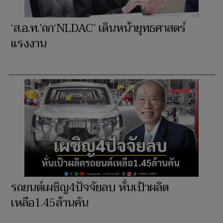
‘ส.อ.ท.’ถก‘NLDAC’ เดินหน้ายุทธศาสตร์
แรงงาน
รถยนต์เผชิญ4ปัจจัยลบ หั่นเป้าผลิต
เหลือ1.45ล้านคัน