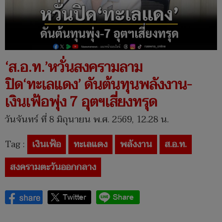
‘ส.อ.ท.’หวั่นสงครามลาม
ปิด‘ทะเลแดง’ ดันต้นทุนพลังงาน-
เงินเฟ้อพุ่ง 7 อุตฯเสี่ยงทรุด
วันจันทร์ ที่ 8 มิถุนายน พ.ศ. 2569, 12.28 น.
Tag :
เงินเฟ้อ
ทะเลแดง
พลังงาน
ส.อ.ท.
สงครามตะวันออกกลาง