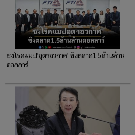
ชงโรดแมป‘อุตฯอวกาศ’ ชิงตลาด1.5ล้านล้าน
ดอลลาร์