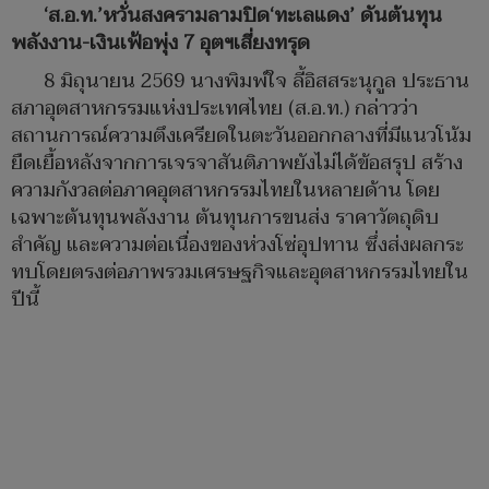
‘ส.อ.ท.’หวั่นสงครามลามปิด‘ทะเลแดง’ ดันต้นทุน
พลังงาน-เงินเฟ้อพุ่ง 7 อุตฯเสี่ยงทรุด
8 มิถุนายน 2569 นางพิมพ์ใจ ลี้อิสสระนุกูล ประธาน
สภาอุตสาหกรรมแห่งประเทศไทย (ส.อ.ท.) กล่าวว่า
สถานการณ์ความตึงเครียดในตะวันออกกลางที่มีแนวโน้ม
ยืดเยื้อหลังจากการเจรจาสันติภาพยังไม่ได้ข้อสรุป สร้าง
ความกังวลต่อภาคอุตสาหกรรมไทยในหลายด้าน โดย
เฉพาะต้นทุนพลังงาน ต้นทุนการขนส่ง ราคาวัตถุดิบ
สำคัญ และความต่อเนื่องของห่วงโซ่อุปทาน ซึ่งส่งผลกระ
ทบโดยตรงต่อภาพรวมเศรษฐกิจและอุตสาหกรรมไทยใน
ปีนี้