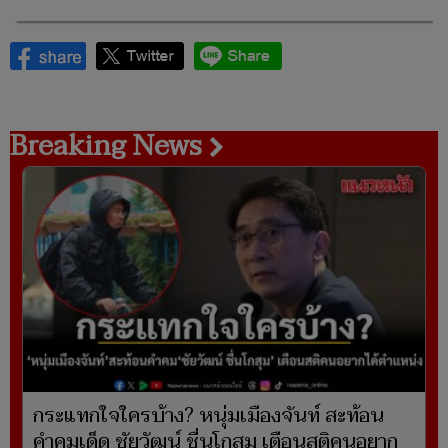
Breaking News
กระแทกใจใครบ้าง? หนุ่มเมืองจันท์ สะท้อน
คำคมเด็ด ชัยวัฒน์ ชื่นโกสุม เตือนสติคนอยาก