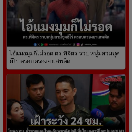
ไอ้แมงมุมก็ไม่รอด ตร.พิจิตร รวบหนุ่มสวมชุด
ฮีโร่ ครอบครองยาเสพติด