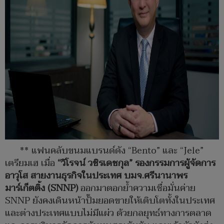
** แฟนคลับขนมแบรนด์ดัง “Bento” และ “Jele”
เตรียมเฮ เมื่อ
“วิโรจน์ วชิรเดชกุล” รองกรรมการผู้จัดการ
อาวุโส สายงานธุรกิจในประเทศ บมจ.ศรีนานาพร
มาร์เก็ตติ้ง (SNNP)
ออกมาตอกย้ำความเชื่อมั่นค่าย
SNNP ยังคงเดินหน้าปั๊มยอดขายให้เติบโตทั้งในประเทศ
และต่างประเทศแบบไม่มีแผ่ว ด้วยกลยุทธ์ทางการตลาด