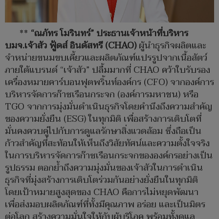
**
“ณภัทร โมรินทร์” ประธานเจ้าหน้าที่บริหาร
บมจ.เจ้าสัว ฟู้ดส์ อินดัสทรี (CHAO)
ผู้นำธุรกิจผลิตและ
จำหน่ายขนมขบเคี้ยวและผลิตภัณฑ์แปรรูปจากเนื้อสัตว์
ภายใต้แบรนด์ “เจ้าสัว” ปลื้มมากที่ CHAO คว้าใบรับรอง
เครื่องหมายคาร์บอนฟุตพริ้นท์องค์กร (CFO) จากองค์การ
บริหารจัดการก๊าซเรือนกระจก (องค์การมหาชน) หรือ
TGO จากการมุ่งมั่นดำเนินธุรกิจโดยคำนึงถึงความสำคัญ
ของความยั่งยืน (ESG) ในทุกมิติ เพื่อสร้างการเติบโตที่
มั่นคงควบคู่ไปกับการดูแลรักษาสิ่งแวดล้อม ซึ่งถือเป็น
ก้าวสำคัญที่สะท้อนให้เห็นถึงวิสัยทัศน์และความตั้งใจจริง
ในการบริหารจัดการก๊าซเรือนกระจกขององค์กรอย่างเป็น
รูปธรรม ตอกย้ำถึงความมุ่งมั่นของเจ้าสัวในการดำเนิน
ธุรกิจที่มุ่งสร้างการเติบโตร่วมกันอย่างยั่งยืนในทุกมิติ
โดยเป้าหมายสูงสุดของ CHAO คือการไม่หยุดพัฒนา
เพื่อส่งมอบผลิตภัณฑ์ที่ทั้งมีคุณภาพ อร่อย และเป็นมิตร
ต่อโลก สร้างความมั่นใจให้กับผู้บริโภค พร้อมทั้งดูแล