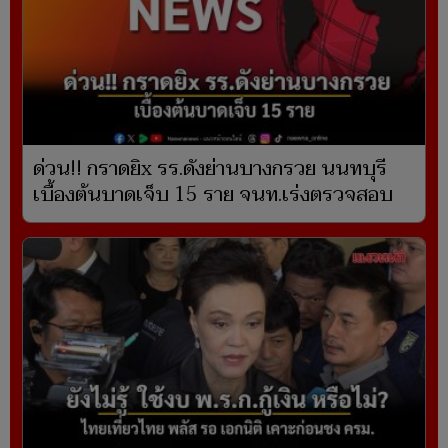
ด่วน!! กราดยิx รร.ดังย่านบางกรวย นนทบุรี
เบื้องต้นบาดเจ็บ 15 ราย จนท.เร่งตรวจสอบ