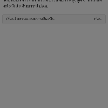
กลยุทธ์บริหารต้นทุนให้มีประสิทธิภาพสูงสุด งานนี้มีแต่
จะโตวันโตคืนยาวๆไปเลย
เงื่อนไขการแสดงความคิดเห็น
ซ่อน