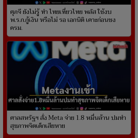
ศุภจี ยังไม่รู้ ทำ ไทยเที่ยวไทย พลัส ใช้งบ
พ.ร.ก.กู้เงิน หรือไม่ รอ เอกนิติ เคาะก่อนชง
ครม.
ศาลสหรัฐฯ สั่ง Meta จ่าย 1.8 หมื่นล้าน ปมทำ
สุขภาพจิตเด็กเสียหาย