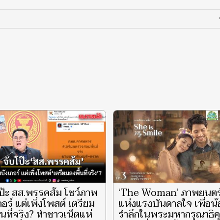
ป๊ะ สส.พรรคส้ม โชว์ภาพ
‘The Woman’ ภาพยนตร
กอร์ แต่เพิ่งโพสต์ เตรียม
แห่งแรงบันดาลใจ เพื่อน
้นที่จริง? ทำชาวเน็ตแห่
รำลึกในพระมหากรุณาธิค