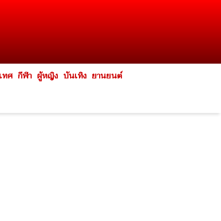
ะเทศ
กีฬา
ผู้หญิง
บันเทิง
ยานยนต์