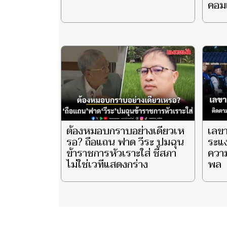
คอม
ต้องหมอบกราบอย่างเดียวเห
เลขา
รอ? ถือแถน ฟาด วีระ ปมฉุน
ระแ
ข้าราชการหัวเราะใส่ ชี้สภา
ความ
ไม่ใช่เวทีแสดงกร่าง
พล