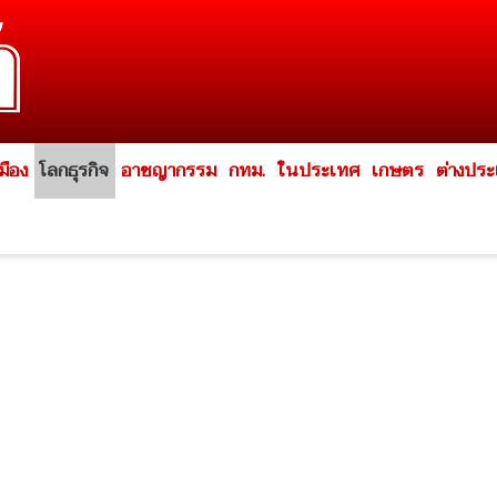
มือง
โลกธุรกิจ
อาชญากรรม
กทม.
ในประเทศ
เกษตร
ต่างปร