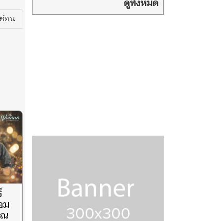
องซ์ ไฟลุกท่วม
ดูทั้งหมด
หลายชั้น ดับ 1 ราย เจ็บอื้อ
ซ่อน
์
้อม
ุณ