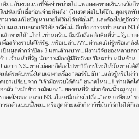
อเทียบกับงวดแรกที่จัดจำหน่ายไป...พอยอดหายเงินรางวัลก็
งมีโปรโมชั่นซื้อก่อนจ่ายทีหลัง” (ในงวดต่อไปได้อีก...คุณจุลพัน
ามารถแก้ไขปัญหาหวยใต้ดินได้หรือไม่”...และต้องไปดูอีกว่า
และแบบสลากดิจิทัล หรือไม่...อีกทั้ง การจะทำ สลาก N3 คุ
ิกขายได้”...โอว์...ท่านครับ...ลืมนึกถึงหลักคิดที่ว่า...รัฐบาล
้างรายได้ให้รัฐ...หรือเปล่า..???...ท่านคงไม่รู้หรือแกล้งไม่
เป็นมูลค่ากว่าปีละ 3 แสนล้านบาท...มีงานวิจัยของหลายสถ
ับ เจ้าหน้าที่รัฐ นักการเมืองผู้มีอิทธิพล ปีละกว่า หมื่นล้าน
ง...!! สลาก N3...ขายไม่ออกก็ต้องไปหาวิธีการใหม่ให้มันขายได้ดี
ด้ระดับหนึ่งโดยเฉพาะเรื่อง “คอร์รัปชั่น”...แล้วรู้หรือไม่ว่า
ดเอาเปรียบจาก “เจ้ามือหวยใต้ดิน” ขนาดไหน...!! ท่านคิดได้แ
ือกลัว “หม้อข้าว หม้อแกง”...ของคนที่รับส่วยก้อนนี้จะถูกทุบ
าการถอดใจของ สลาก N3...ก็เลยนึกห่วงไปถึง...“หวยเกษียณ” ข
การกลัวแบบนี้ไหม...หรือสุดท้ายแล้วก็หาวีที่มันเวิร์กไม่ได้ก็เ