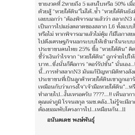
ขายงวดที่ 2หายถึง 5 แสนใบหรือ 50% เมื่
ด้วยสู้ “หวยใต้ดิน”ไม่ได้..ซ้ำ “หวยใต้ดินยั
เลยบอกว่า “ต้องพิจารณาแล้วว่า สลากN3 ส
เป็นการไปแย่งตลาดของสลาก L6 ทั้งแบบใบ 
หรือไม่ หากพิจารณาแล้วไม่คุ้ม ก็มีโอกาสยกเล
ไปดึงเศรษฐกิจนอกระบบให้เข้ามาในระบบเพื่อสร
ประชาชนคนไทย 25% ซื้อ “หวยใต้ดิน” คิด
ชี้ว่าเงินกำไรจาก “หวยใต้ดิน” ถูกจ่ายไปให้ก
บาท...ซึ่งนั่นก็คือการ “คอร์รัปชั่น” นั่นเอ
นี้...การทำสลากN3 มันแก้ปัญหามิติทางสังคมไ
ประชาชนที่เป็นลูกค้าหวยใต้ดินเขาถูกเอารั
เหมือนกับว่าเกรงใจ“เจ้ามือหวยใต้ดิน”...หร
ทำลายไป...งั้นเหรอครับ ????....!! เห็นอ
คุณเผ่าภูมิ โรจนสกุล รมช.คลัง...ไม่รู้จะมีอา
ต้องยอมพับโครงการไป...เหมือนกัน...ll
อนันตเดช พงษ์พันธ์ุ