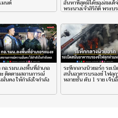
เมนต์
อันหาที่สุดมิได้ของสมเด็
พระนางเจ้าสิริกิติ์ พระบ
ราชินีนาถ พระบรมราชช
พันปีหลวง ผู้ทรงเป็น ‘แม่
และ ‘รอยยิ้มแห่งแผ่นดิน’ 
ประกายความสว่างไสวแก่
ชีวิตพสกนิกรไทยชั่วนิรัน
ตอน ‘She is My Smile’ 
 กอ.รมน.ลงพื้นที่อำเภอ
ระทึกกลางนิวยอร์ก ระเบิ
งะ ติดตามสถานการณ์
สนั่นอาคารบรองซ์ ไฟลุก
มั่นคง ให้กำลังใจกำลัง
หลายชั้น ดับ 1 ราย เจ็บอื