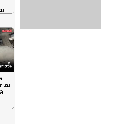
จ
รม
นนี
’
จุด
ดร์
EP.3
ด
ท่วม
้อ