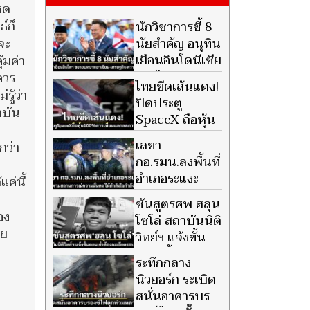
หด
ธ์ก็
นักวิชาการชี้ 8
จะ
นัยสำคัญ อนุทิน
เยือนอินโดนีเซีย
้มค่า
มองไทยเร่งยก
ควร
ไทยขีดเส้นแดง!
ระดับหุ้นส่วนยุทธศาสตร์ ขยาย
รู้ว่า
ปิดประตู
บทบาทอาเซียน-เศรษฐกิจ-
าบัน
SpaceX ถือหุ้น
ความมั่นคง
100% ธุรกิจ
เลขา
กว่า
ดาวเทียม แลกลดภาษีสหรัฐ
กอ.รมน.ลงพื้นที่
อำเภอระแงะ
ค่นี้
ติดตาม
ชันสูตรศพ ฮลุน
สถานการณ์ความมั่นคง ให้กำลัง
อง
โซโล่ สถาบันนิติ
ใจกำลังพล
ลย
วิทย์ฯ แจ้งขั้น
ตอน ย้ำต้อง
ระทึกกลาง
ละเอียดรอบคอบ จ่อยืนยันผล
นิวยอร์ก ระเบิด
หลังรอข้อมูลจากจอร์เจีย
สนั่นอาคารบร