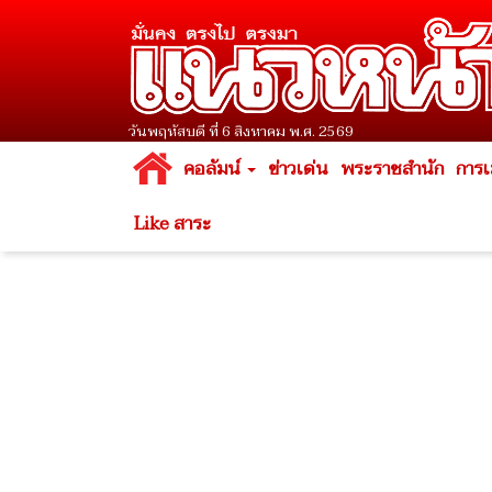
วันพฤหัสบดี ที่ 6 สิงหาคม พ.ศ. 2569
คอลัมน์
ข่าวเด่น
พระราชสำนัก
การเ
Like สาระ