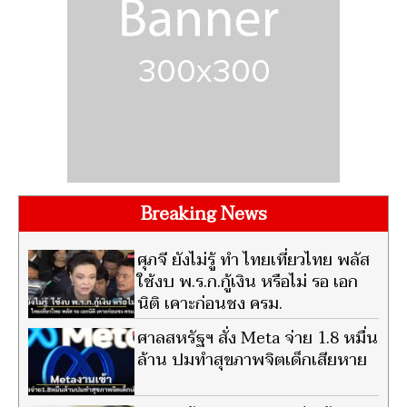
Breaking News
ศุภจี ยังไม่รู้ ทำ ไทยเที่ยวไทย พลัส
ใช้งบ พ.ร.ก.กู้เงิน หรือไม่ รอ เอก
นิติ เคาะก่อนชง ครม.
ศาลสหรัฐฯ สั่ง Meta จ่าย 1.8 หมื่น
ล้าน ปมทำสุขภาพจิตเด็กเสียหาย