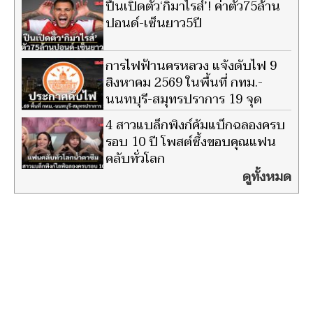
ปืนเปิดตัว‘กิมาไรส์’! ค่าตัว75ล้าน
ปอนด์-เซ็นยาว5ปี
การไฟฟ้านครหลวง แจ้งดับไฟ 9
สิงหาคม 2569 ในพื้นที่ กทม.-
นนทบุรี-สมุทรปราการ 19 จุด
4 สาวแบล็กพิงก์คัมแบ็กฉลองครบ
รอบ 10 ปี โพสต์ซึ้งขอบคุณแฟน
คลับทั่วโลก
ดูทั้งหมด