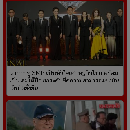
นายกฯ ชู SME เป็นหัวใจเศรษฐกิจไทย พร้อม
เป็น ลมใต้ปีก ยกระดับขีดความสามารถแข่งขัน
เติบโตยั่งยืน