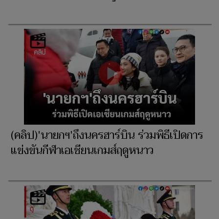
(คลิป)'นายกฯ'ถึงนครฮาร์บิน ร่วมพิธีเปิดการ
แข่งขันกีฬาเอเชียนเกมส์ฤดูหนาว