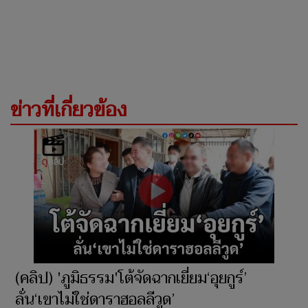
ข่าวที่เกี่ยวข้อง
(คลิป) 'ภูมิธรรม'โต้จัดฉากเยี่ยม‘อุยกูร์’
ลั่น‘เขาไม่ใช่ดาราฮอลลีวูด’