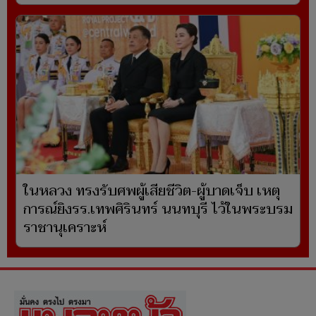
ในหลวง ทรงรับศพผู้เสียชีวิต-ผู้บาดเจ็บ เหตุ
การณ์ยิงรร.เทพศิรินทร์ นนทบุรี ไว้ในพระบรม
ราชานุเคราะห์