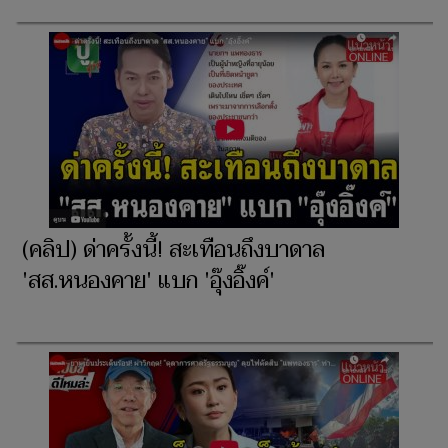
(คลิป) ด่าครั้งนี้! สะเทือนถึงบาดาล
'สส.หนองคาย' แบก 'อุ๊งอิ๊งค์'