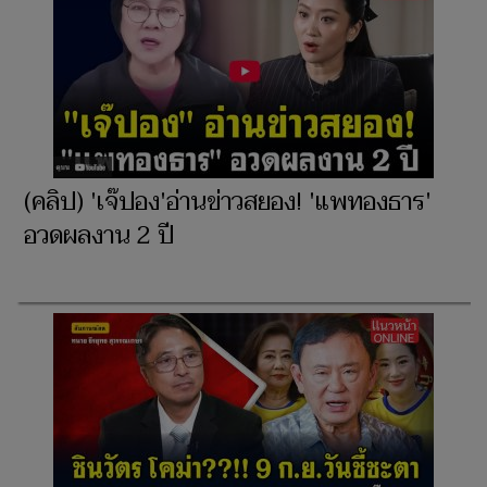
(คลิป) 'เจ๊ปอง'อ่านข่าวสยอง! 'แพทองธาร'
อวดผลงาน 2 ปี