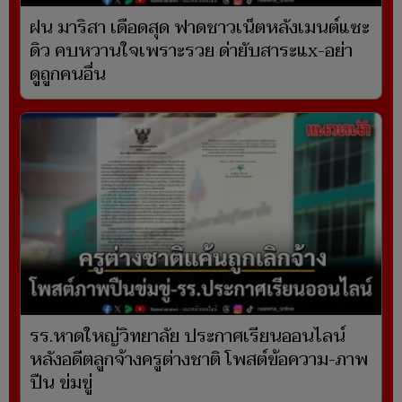
ฝน มาริสา เดือดสุด ฟาดชาวเน็ตหลังเมนต์แซะ
ดิว คบหวานใจเพราะรวย ด่ายับสาระแx-อย่า
ดูถูกคนอื่น
รร.หาดใหญ่วิทยาลัย ประกาศเรียนออนไลน์
หลังอดีตลูกจ้างครูต่างชาติ โพสต์ข้อความ-ภาพ
ปืน ข่มขู่