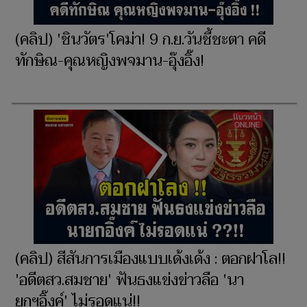
(คลิป) 'ชินวัตร'โคม่า! 9 ก.ย.วันชี้ชะตา คดี
ทักษิณ-คุณหญิงพจมาน-อุ๊งอิ๊ง!
(คลิป) สีสันการเมืองแบบเด้งเด้ง : ตอกฝาโล!!
'อดีตสว.สมชาย' ฟันธงแข่งข่าวลือ 'นา
ยกฯอิ๊งค์' ไม่รอดแน่!!