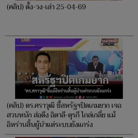
(คลิป) ตั้ง-วง-เล่า 25-04-69
(คลิป) ดร.ศราวุฒิ ชี้สหรัฐฯปิดเกมยาก เจอ
สวนหนัก ส่อดึง อิตาลี-ตุรกี ไกล่เกลี่ย แม้
อิหร่านสิ้นผู้นำแต่ระบบยังแกร่ง