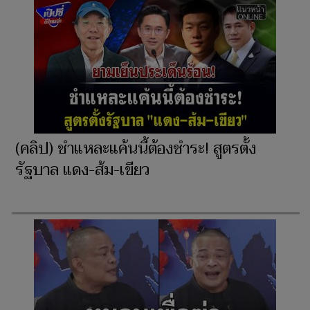
(คลิป) ชำแหละแค้นนี้ต้องชำระ! สูตรตั้ง
รัฐบาล แดง-ส้ม-เขียว