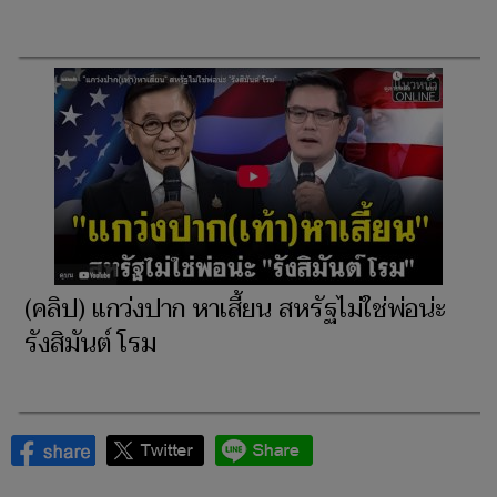
(คลิป) แกว่งปาก หาเสี้ยน สหรัฐไม่ใช่พ่อน่ะ
รังสิมันต์ โรม