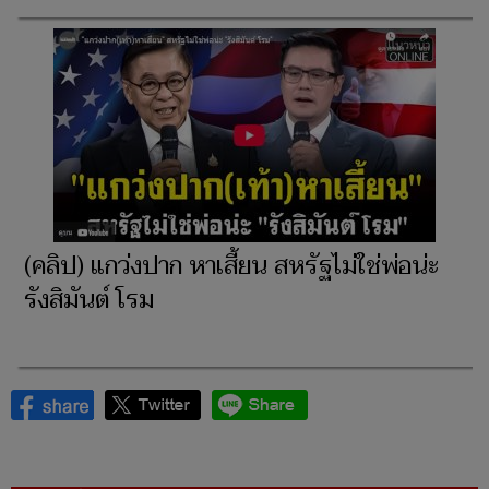
(คลิป) แกว่งปาก หาเสี้ยน สหรัฐไม่ใช่พ่อน่ะ
รังสิมันต์ โรม