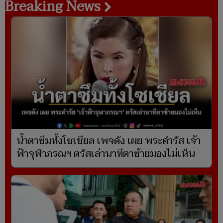
Breaking News
น้ำตาซึมทั้งโซเชียล เพจดัง เผย พระดำรัส เจ้า
ฟ้าจุฬาภรณฯ ตรัสเล่านาทีตาซ้ายมองไม่เห็น