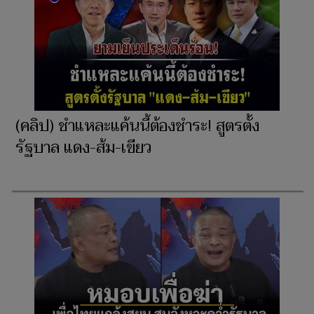
(คลิป) ชำแหละแค้นนี้ต้องชำระ! สูตรตั้ง
รัฐบาล แดง-ส้ม-เขียว