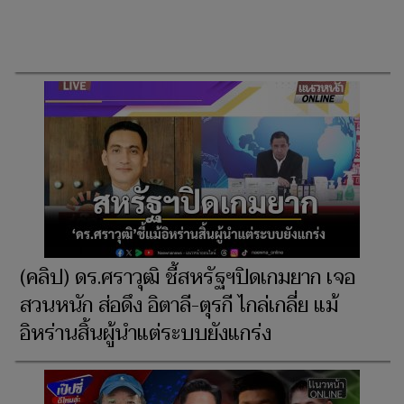
(คลิป) ดร.ศราวุฒิ ชี้สหรัฐฯปิดเกมยาก เจอ
สวนหนัก ส่อดึง อิตาลี-ตุรกี ไกล่เกลี่ย แม้
อิหร่านสิ้นผู้นำแต่ระบบยังแกร่ง