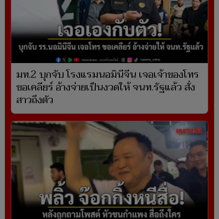
มท.2 บุกจับ โรงแรมนอมินีจีน เจอเจ้าของโทร
ขอเคลียร์ อ้างจ่ายเป็นงวดให้ จนท.รัฐแล้ว สั่ง
สาวถึงตัว