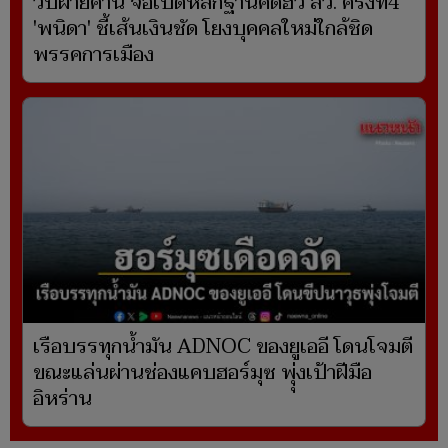
วิปฝ่ายค้าน จ่อเปิดหลักฐานคดีฮั้ว สว. ครั้งที่4
'พนิดา' ชี้เส้นเงินชัด โยงบุคคลใหม่ใกล้ชิด
พรรคการเมือง
เรือบรรทุกน้ำมัน ADNOC ของยูเออี โดนโจมตี
ขณะแล่นผ่านช่องแคบฮอร์มุซ พุุ่งเป้าฝีมือ
อิหร่าน