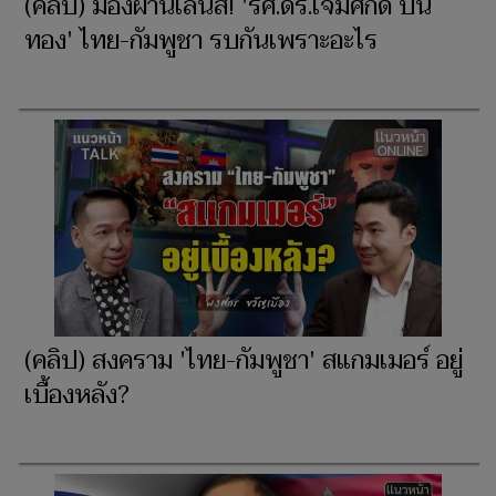
(คลิป) มองผ่านเลนส์! 'รศ.ดร.เจิมศักดิ์ ปิ่น
ทอง' ไทย-กัมพูชา รบกันเพราะอะไร
(คลิป) สงคราม 'ไทย-กัมพูชา' สแกมเมอร์ อยู่
เบื้องหลัง?