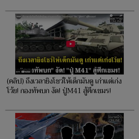
(คลิป) ถึงเวลายิงโชว์ให้เด็กมันดู เก่าแต่เก่ง
โว้ย! กองทัพบก งัด! ปู่M41 สู้ศึกเขมร!