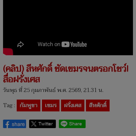
(คลิป) สีหศักดิ์ ซัดเขมรจนตรอกโชว์!
สื่อฝรั่งเศส
วันพุธ ที่ 25 กุมภาพันธ์ พ.ศ. 2569, 21.31 น.
Tag :
กัมพูชา
เขมร
ฝรั่งเศส
สีหศักดิ์