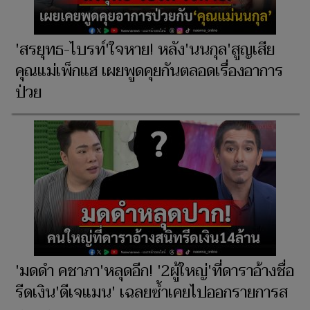
'สรยุทธ-ไบรท์'ใจหาย! หลัง'นนกุล'สูญเสีย
คุณแม่เพ็กแฮ เผยพูดคุยกันตลอดเรื่องอาการ
ป่วย
'มดดำ คชาภา'หลุดอีก! '2ผู้ใหญ่'ที่ดาราอ้างชื่อ
รีดเงิน'ดีเจแมน' เฉลยซ้ำเคยไปออกรายการส