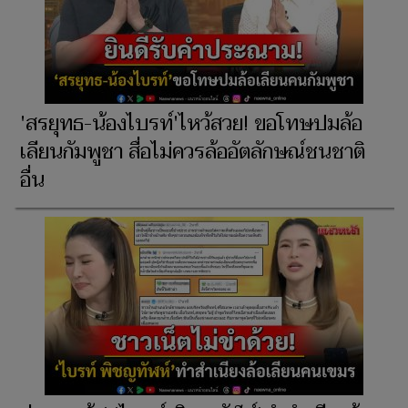
'สรยุทธ-น้องไบรท์'ไหว้สวย! ขอโทษปมล้อ
เลียนกัมพูชา สื่อไม่ควรล้ออัตลักษณ์ชนชาติ
อื่น