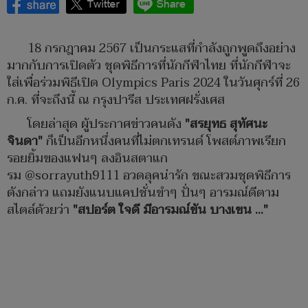
18 กรกฎาคม 2567 เป็นกระแสที่กำลังถูกพูดถึงอย่าง
มากกับการเปิดตัว ชุดพิธีการที่นักกีฬาไทย ที่นักกีฬาจะ
ใส่เพื่อร่วมพิธีเปิด Olympics Paris 2024 ในวันศุกร์ที่ 26
ก.ค. ที่จะถึงนี้ ณ กรุงปารีส ประเทศฝรั่งเศส
โดยล่าสุด ผู้ประกาศข่าวคนดัง
"สรยุทธ สุทัศนะ
จินดา"
ก็เป็นอีกหนึ่งคนที่ไม่ตกเทรนด์ โพสต์ภาพเรียก
รอยยิ้มของแฟนๆ ลงอินสตาแก
รม @sorrayuth9111 อวดลุคน่ารัก ขณะสวมชุดพิธีการ
ดังกล่าว แถมยังแนบแคปชั่นขำๆ ปั่นๆ อารมณ์ดีตาม
สไตล์ด้วยว่า
"สปอร์ต ใจดี มีอารมณ์ขัน บางเขน …"