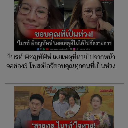
'ไบรท์ พิชญทัฬห์'เผยเหตุที่หายไปจากหน้า
จอช่อง3 โพสต์ไอจีขอบคุณทุกคนที่เป็นห่วง