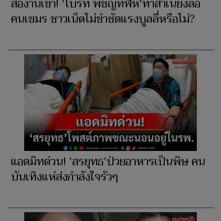
ส่องานเข้า! 'ไบรท์ พิชญทัฬห์'ทำสำเนียงล้อ
คนเขมร ชาวเน็ตไม่ขำซัดแรงบูลลี่หรือไม่?
แอดมิทด่วน! 'สรยุทธ'ป่วยอาหารเป็นพิษ คน
บันเทิงแห่ส่งกำลังใจรัวๆ