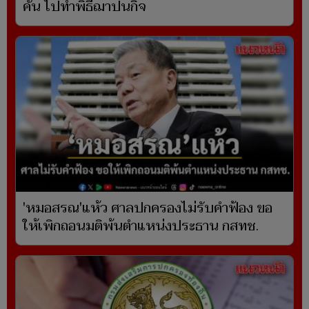
คัน ไปทำพิธีฌาปนกิจ
'หมอสรณ'แห้ว ศาลปกครองไม่รับคำฟ้อง ขอ
ให้เพิกถอนมติพ้นตำแหน่งประธาน กสทช.