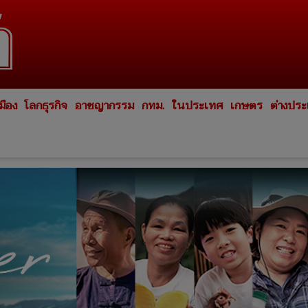
มือง
โลกธุรกิจ
อาชญากรรม
กทม.
ในประเทศ
เกษตร
ต่างปร