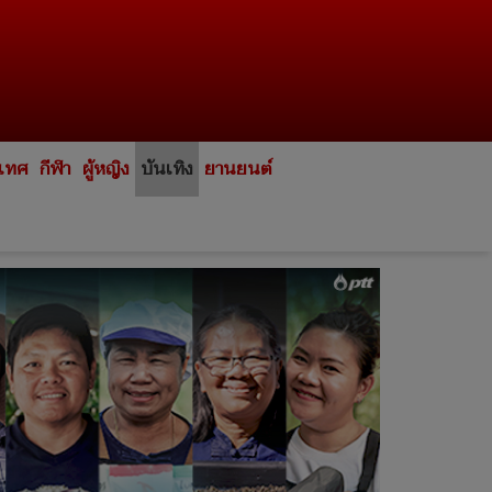
ะเทศ
กีฬา
ผู้หญิง
บันเทิง
ยานยนต์