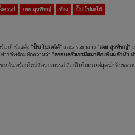
ั้งครรภ์
เตย สุวพิชญ์
ท้อง
ปั๊ป โปเตโต้
รับนักร้องดัง
"ปั๊บ โปเตโต้"
และภรรยาสาว
"เตย สุวพิชญ์"
หล
ข่าวดีพร้อมข้อความว่า
"ครอบครัวเรามีสมาชิกเพิ่มแล้วน้า
องชนกันพร้อมโชว์ที่ตรวจครรภ์ ถือเป็นโมเมนต์สุดน่ารักของค