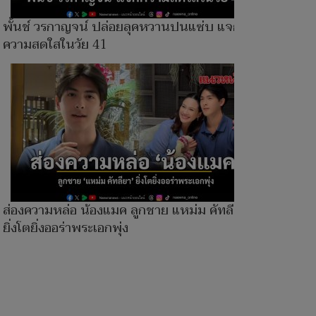
พั้นช์ วรกาญจน์ ปล่อยลุคหวานปนแซ่บ แจก
ความสดใสในวัย 41
ส่องความหล่อ น้องแมค ลูกชาย แหม่ม คัทลียา
ยิ่งโตยิ่งออร่าพระเอกพุ่ง