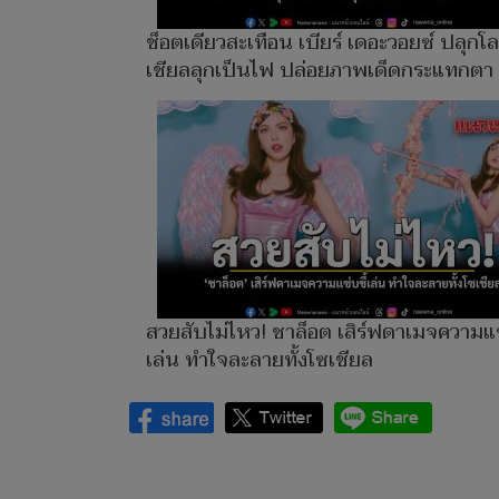
ช็อตเดียวสะเทือน เบียร์ เดอะวอยซ์ ปลุกโ
เชียลลุกเป็นไฟ ปล่อยภาพเด็ดกระแทกตา
สวยสับไม่ไหว! ชาล็อต เสิร์ฟดาเมจความแซ
เล่น ทำใจละลายทั้งโซเชียล