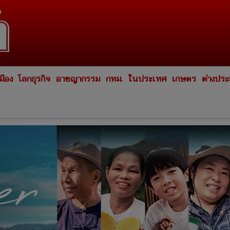
มือง
โลกธุรกิจ
อาชญากรรม
กทม.
ในประเทศ
เกษตร
ต่างปร