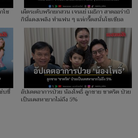
ลกโซ
เผ็ดระดับพริกยกสวน เจนเย่ เมธิกา สาดออร่าบิ
กินี่แดงเพลิง ทำแฟน ๆ แห่กรี๊ดสนั่นโซเชียล
่บขี้
อัปเดตอาการป่วย น้องโพธิ์ ลูกชาย ชาคริต ป่วย
เป็นเคสหายากไม่ถึง 5%