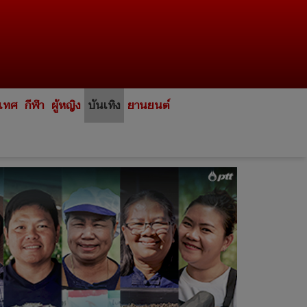
ะเทศ
กีฬา
ผู้หญิง
บันเทิง
ยานยนต์