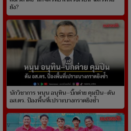
ยัง?
นักวิชาการ หนุน อนุทิน–บิ๊กต่าย คุมปืน–ดัน
อส.ตร. ป้องพื้นที่เปราะบางกราดยิงซ้ำ