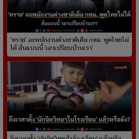
'ทราย' ฉะพนักงานต่างชาติเต็ม กทม. พูดไทยไม่
ได้ ลั่นแบบนี้ 'เอาเปรียบบ้านเรา'
ถึงเวลาตั้ง 'นักจิตวิทยาในโรงเรียน' แล้วหรือ