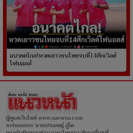
อนาคตไกล!หวดเยาวชนไทยจบที่14ศึกเวิลด์
ไฟนอลส์
ผู้ดูแลเว็บไซต์ www.naewna.com
webmaster นายปรเมษฐ์ ภู่โต
ดูแลรับผิดชอบข่าว/ภาพ/โฆษณา/ข้อมูลอื่นๆที่