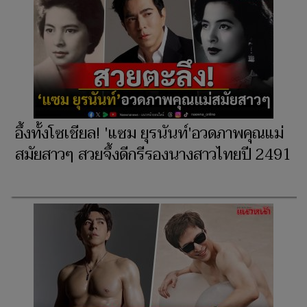
อึ้งทั้งโซเชียล! 'แซม ยุรนันท์'อวดภาพคุณแม่
สมัยสาวๆ สวยจึ้งดีกรีรองนางสาวไทยปี 2491