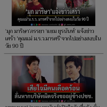
‘มุก มาริษา’ภรรยา ‘แซม ยุรนันท์’ แจ้งข่าว
เศร้า 'คุณแม่ ม.ร.ว.มารศรี'จากไปอย่างสงบใน
วัย 90 ปี