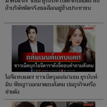
มาคนแรก! 'แซม ยุรนันท์'เปิดใจกับสื่อดัง ลั่น
ถ้าบริษัทผิดจริงขอเลือกอยู่ข้างประชาชน
ไอจีแทบแตก! ชาวเน็ตรุมถล่ม'แซม ยุรนันท์-
มิน พีชญา'ออกมาตอบสังคม ปมธุรกิจเครือ
ข่ายดัง