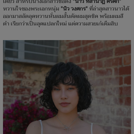
เดียว สำหรับนางเอกสาวชื่อดัง
"นาว ทิสานาฏ ศรศึก"
หวานใจของพระเอกหนุ่ม
"นิว วงศกร"
ที่ล่าสุดสาวนาวได้
ออกมาสลัดลุคหวานหั่นผมสั้นดัดผมสุดชิค พร้อมผมสี
ดำ เรียกว่าเป็นลุคแปลกใหม่ แต่ความสวยเก๋เต็มสิบ