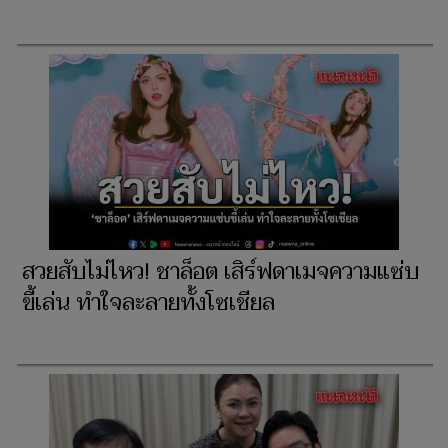
สวยสับไม่ไหว! ชาล็อต เสิร์ฟดาเมจความแซ่บ
ขี้เล่น ทำใจละลายทั้งโซเชียล