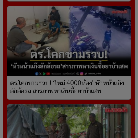
ตร.โคกขามรวบ! ‘ใหม่ 4000ห้อง’ หัวหน้าแก๊ง
ลักล้อรถ สารภาพหาเงินซื้อยาบ้าเสพ