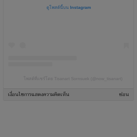
ดูโพสต์นี้บน Instagram
โพสต์ที่แชร์โดย Tisanart Sornsuek (@now_tisanart)
เงื่อนไขการแสดงความคิดเห็น
ซ่อน