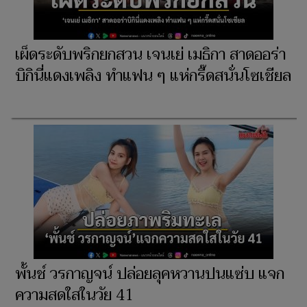
เผ็ดระดับพริกยกสวน เจนเย่ เมธิกา สาดออร่า
บิกินี่แดงเพลิง ทำแฟน ๆ แห่กรี๊ดสนั่นโซเชียล
พั้นช์ วรกาญจน์ ปล่อยลุคหวานปนแซ่บ แจก
ความสดใสในวัย 41