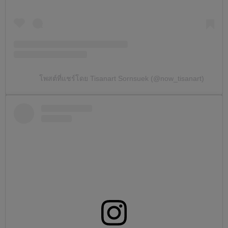
โพสต์ที่แชร์โดย Tisanart Sornsuek (@now_tisanart)