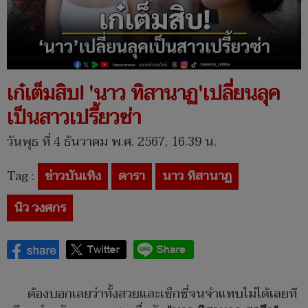
เก๋เต็มสิบ! 'นาว ทิสานาฏ'เปลี่ยนลุค
เป็นสาวเปรี้ยวซ่า
วันพุธ ที่ 4 ธันวาคม พ.ศ. 2567, 16.39 น.
Tag :
ข่าวบันเทิง
ดารา
นาว ทิสานาฏ
นิว วงศกร
ต้องบอกเลยว่าทั้งสวยและเซ็กซี่จนจำแทบไม่ได้เลยที