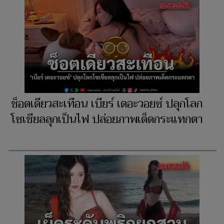
ช็อตเดียวสะเทือน เบียร์ เดอะวอยซ์ ปลุกโลก
โซเชียลลุกเป็นไฟ ปล่อยภาพเด็ดกระแทกตา