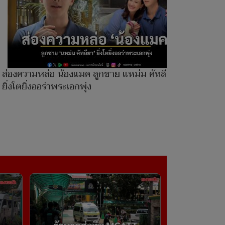
ส่องความหล่อ น้องแมค ลูกชาย แหม่ม คัทลียา
ยิ่งโตยิ่งออร่าพระเอกพุ่ง