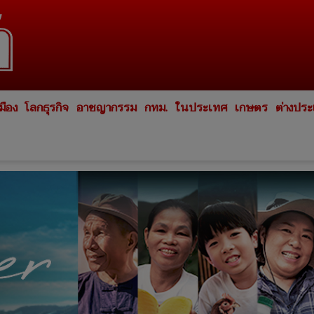
มือง
โลกธุรกิจ
อาชญากรรม
กทม.
ในประเทศ
เกษตร
ต่างปร