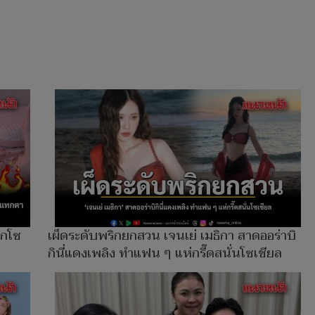
ลกโซ
เผ็ดระดับพริกยกสวน เจนเย่ เมธิกา สาดออร่าบิ
กินี่แดงเพลิง ทำแฟน ๆ แห่กรี๊ดสนั่นโซเชียล