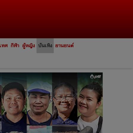
ะเทศ
กีฬา
ผู้หญิง
บันเทิง
ยานยนต์