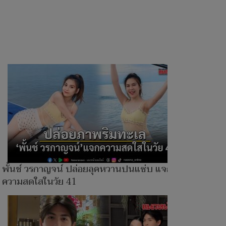
พั้นช์ วรกาญจน์ ปล่อยลุคหวานปนแซ่บ แจก
ความสดใสในวัย 41