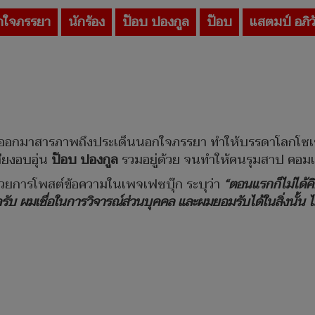
กใจภรรยา
นักร้อง
ป๊อบ ปองกูล
ป๊อบ
แสตมป์ อภิวั
ออกมาสารภาพถึงประเด็นนอกใจภรรยา ทำให้บรรดาโลกโซเชี
เสียงอบอุ่น
ป๊อบ ปองกูล
รวมอยู่ด้วย จนทำให้คนรุมสาป คอม
้วยการโพสต์ข้อความในเพจเฟซบุ๊ก ระบุว่า
“ตอนแรกก็ไม่ได้คิด
รับ ผมเชื่อในการวิจารณ์ส่วนบุคคล และผมยอมรับได้ในสิ่งนั้น ไม