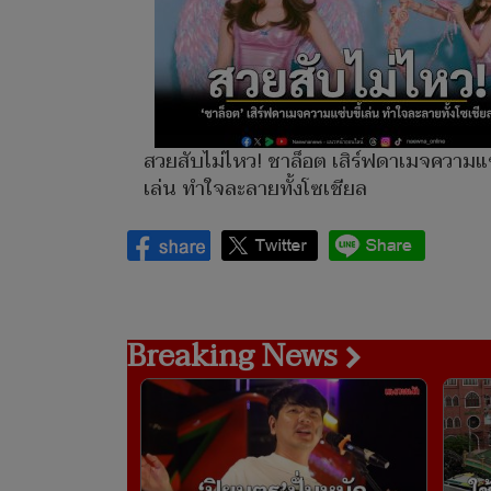
สวยสับไม่ไหว! ชาล็อต เสิร์ฟดาเมจความแซ
เล่น ทำใจละลายทั้งโซเชียล
Breaking News