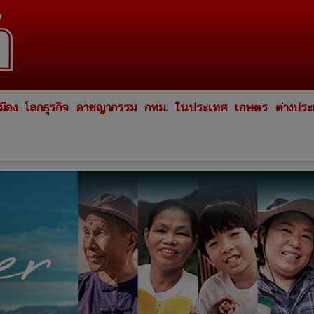
มือง
โลกธุรกิจ
อาชญากรรม
กทม.
ในประเทศ
เกษตร
ต่างปร