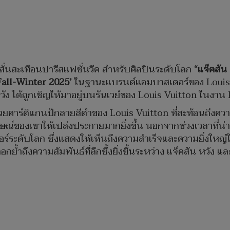
สั่นสะเทือนปารีสแฟชั่นวีค สำหรับศิลปินระดับโลก
“แจ็คสัน
Fall-Winter 2025’
ในฐานะแบรนด์แอมบาสเดอร์ของ Louis Vu
สัน หวัง ได้ถูกเชิญให้มาอยู่บนรันเวย์ของ Louis Vuitton ในง
นด้วยคาร์ดิแกนปักลายสีดำของ Louis Vuitton ที่สะท้อนถึงคว
ณ์ของเขาให้เปล่งประกายมากยิ่งขึ้น นอกจากช่วงเวลาที่น่าจด
์ระดับโลก ซึ่งแสดงให้เห็นถึงความสำเร็จและความยิ่งใ
้ำถึงความสัมพันธ์ที่ลึกซึ้งยิ่งขึ้นระหว่าง แจ็คสัน หวัง และ