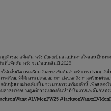
รากฏตัวของ แจ็คสัน หวัง ยังคงเป็นแรงบันดาลใจและเป็นมาตร
้นที่แจ็คสัน หวัง จะนำเสนอในปี 2025
้เผยให้เห็นถึงการเตรียมตัวอย่างเข้มข้นสำหรับการปรากฏตั
พทีเซอร์ที่ทีมงานปล่อยออกมา บ่งบอกถึงการเตรียมตัวอย่า
แจ็คสันทุ่มเทอย่างเต็มที่ในกระบวนการเตรียมตัวนี้ เพื่อแส
วามคาดหวังอย่างสูงต่อการแสดงอันน่าทึ่งในงานแฟชั่นอันทรงเ
s#JacksonWang #LVMenFW25
#JacksonWangxLVMen