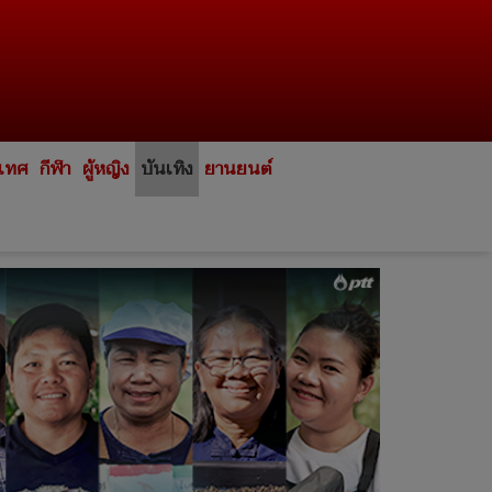
ะเทศ
กีฬา
ผู้หญิง
บันเทิง
ยานยนต์