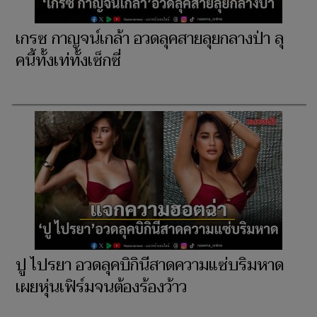
เกรซ กาญจน์เกล้า อวดลุคสายลุยกลางป่า ลุ
คนี้ทั้งเท่ทั้งเซ็กซี่
ปู ไปรยา อวดลุคบิกินีสาดความแซ่บริมหาด
เผยหุ่นเฟิร์มจนต้องร้องว้าว