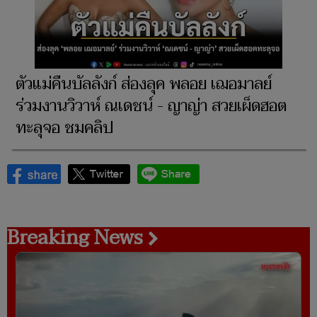
ตัวแม่คืนบัลลังก์ ส่องลุค พลอย เฌอมาลย์
ร่วมงานวิวาห์ ณเดชน์ - ญาญ่า สวยเผ็ดฮอต
ทะลุจอ ชมคลิป
Breaking News