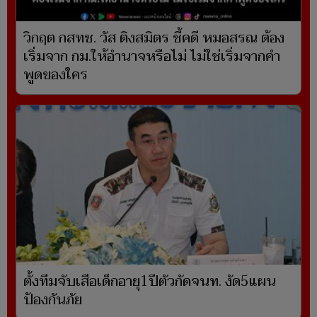
วิกฤต กสทช. วัส ติงสมิตร ชี้คดี หมอสรณ ต้อง
เริ่มจาก กม.ให้อำนาจหรือไม่ ไม่ใช่เริ่มจากคำ
พูดของใคร
ตั้งทีมจับเสือเด็กอายุ1ปีตัวกัดจนท. งัด5แผน
ป้องกันภัย