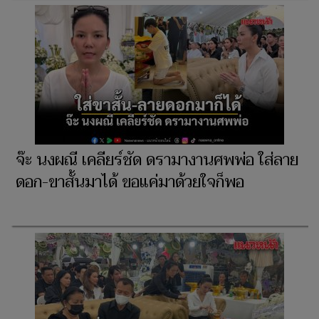
จ๊ะ นงผณี เคลียร์ชัด ดรามางานศพพ่อ ใส่ลาย
ดอก-ขาสั้นมาได้ ขอแค่มาด้วยใจก็พอ