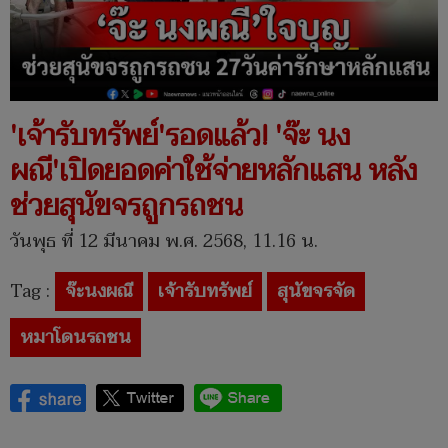
'เจ้ารับทรัพย์'รอดแล้ว! 'จ๊ะ นง
ผณี'เปิดยอดค่าใช้จ่ายหลักแสน หลัง
ช่วยสุนัขจรถูกรถชน
วันพุธ ที่ 12 มีนาคม พ.ศ. 2568, 11.16 น.
Tag :
จ๊ะนงผณี
เจ้ารับทรัพย์
สุนัขจรจัด
หมาโดนรถชน