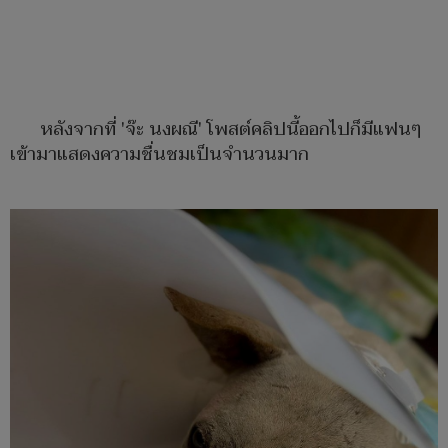
หลังจากที่ 'จ๊ะ นงผณี' โพสต์คลิปนี้ออกไปก็มีแฟนๆ
เข้ามาแสดงความชื่นชมเป็นจำนวนมาก