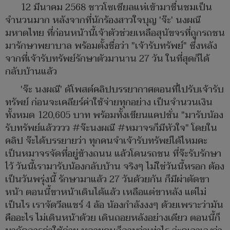
12 มีนาคม 2568 ชาวโซเชียลแห่เข้ามาชื่นชมเป็น
จำนวนมาก หลังจากที่นักร้องสาวใจบุญ 'จ๊ะ' นงผณี
มหาดไทย ที่ก่อนหน้านี้เจ้าตัวช่วยเหลือสุนัขจรที่ถูกรถชน
มารักษาพยาบาล พร้อมตั้งชื่อว่า "เจ้ารับทรัพย์" ซึ่งหลัง
จากที่เจ้ารับทรัพย์รักษาตัวมานาน 27 วัน ในที่สุดก็ได้
กลับบ้านแล้ว
'จ๊ะ นงผณี' ด้โพสต์คลิปบรรยากาศตอนที่ไปรับเจ้ารับ
ทรัพย์ ก่อนจะเคลียร์ค่าใช้จ่ายทุกอย่าง เป็นจำนวนเงิน
ทั้งหมด 120,605 บาท พร้อมทั้งเขียนแคปชั่น "มารับน้อง
รับทรัพย์แล้วววว #จ๊ะนงผณี #หมาจรก็มีหัวใจ" โดยใน
คลิป จ๊ะได้บรรยายว่า ทุกคนจำเจ้ารับทรัพย์ได้ไหมคะ
เป็นหมาจรจัดที่อยู่ข้างถนน แล้วโดนรถชน ที่จ๊ะรับรักษา
ไว้ วันนี้เรามารับน้องกลับบ้าน จริงๆ ไม่ใช่วันนี้หรอก ต้อง
เป็นวันพรุ่งนี้ รักษามาแล้ว 27 วันด้วยกัน ก็มีผ่าตัดขา
หน้า ตอนนี้ขาหน้าเดินได้แล้ว เหลือแต่ขาหลัง แต่ไม่
เป็นไร เราจัดวีลแชร์ 4 ล้อ น้องกำลังงงๆ ด้วยเพราะว่ามัน
คืออะไร ไม่เดินหน้าด้วย เดินถอยหลังอย่างเดียว ตอนนี้ก็