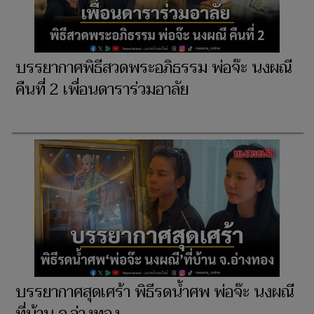
บรรยากาศพิธีสวดพระอภิธรรม พ่อจ๊ะ นงผณี
คืนที่ 2 เพื่อนดาราร่วมอาลัย
บรรยากาศสุดเศร้า พิธีรดน้ำศพ พ่อจ๊ะ นงผณี