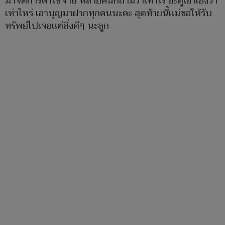
มาจัดการค่าใช้จ่าย หลายคนก็ถามว่าเท่าไร อ่ะดูเอาเองว่า
เท่าไหร่ เอาบุญมาฝากทุกคนนะคะ สุดท้ายนี้แม่ขอให้รับ
ทรัพย์ไปเจอแต่สิ่งดีๆ นะลูก