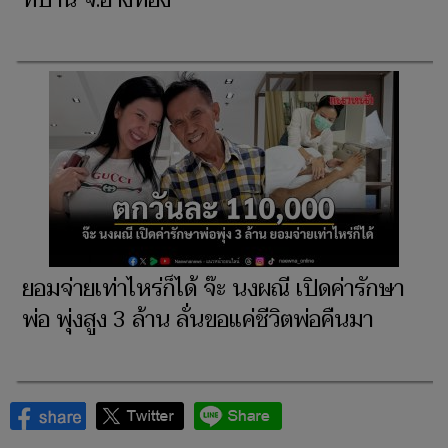
ที่บ้าน จ.อ่างทอง
ยอมจ่ายเท่าไหร่ก็ได้ จ๊ะ นงผณี เปิดค่ารักษา
พ่อ พุ่งสูง 3 ล้าน ลั่นขอแค่ชีวิตพ่อคืนมา