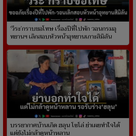
‘วีระ’กราบขอโทษ เรื่องปีที่ไปพัก วอนกรมอุ
ทยานฯ เลิกสอบหัวหน้าอุทยานเกาะสิมิลัน
บรรยากาศบ้านเกิด ฮลุน โซโล่ ย่าเผยทำใจได้
แต่ยังไม่กล้าดูหน้าหลาน