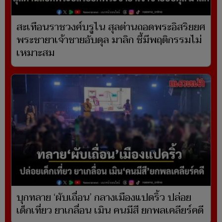
สะเทือนราชวงศ์บรูไน สุลต่านถอดพระอิสริยยศ
พระชายาเจ้าชายอับดุล มาลิก ชี้มีพฤติกรรมไม่
เหมาะสม
บุกทลาย ‘ผับเถื่อน’ กลางเมืองแปดริ้ว ปล่อย
เด็กเที่ยว ยาเกลื่อน เมิน คนมีสี ยกพลเคลียร์คดี