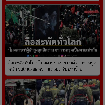
ลือสะพัดทั่วโลก โมจตาบา คาเมเนอี อาการทรุด
หนัก วงในเผยอิหร่านเตรียมรับข่าวร้าย