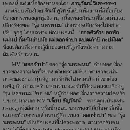
เพลงนี้ แต่งเนื้อร้องทำนองโดย
ภานุวัฒน์ วิเศษวงษา
และเรียบเรียงโดย
จินนี่ ภูไท
ซึ่งเป็นทีมงานที่มีชื่อเสียง
ในวงการเพลงลูกทุ่งอีสาน เนื้อเพลงมีท่อนที่โดดเด่นและ
เสียงร้องของ “
รุ่ง นครพนม
” ถ่ายทอดเสียงร้องได้อย่าง
เจ็บ จุกๆ โดยเฉพาะ ท่อนเพลงนี้ “
ฮอดคิวอ้าย อกหัก
แม่นบ่ ถิ่มกันง่ายน้อ แม่ดอกจำปา แปดเก้าปี กะบ่มีผล”
ซึ่งสะท้อนถึงความรู้สึกของคนที่ถูกทิ้งหลังจากความ
สัมพันธ์ยาวนาน
MV “
ดอกจำปา”
ของ “
รุ่ง นครพนม”
ถ่ายทอดเรื่อง
ราวของความรักที่จบลง ด้วยความเจ็บปวด เราจะเห็น
ภาพของชายหนุ่มที่ถูกคนรักทิ้งไปหาคนใหม่ เขาต้อง
เผชิญกับความเศร้า และความทรงจำที่ยังคงหลงเหลืออยู่
“รุ่ง นครพนม”รับบทเป็นผู้ถ่ายทอดเรื่องราวความผิดหวัง
ประกบนางเอก MV “
เจี๊ยบ ธัญวัฒน์
” หากคุณเป็นแฟน
เพลงลูกทุ่งอีสาน หรือชื่นชอบ บทเพลงที่มีเนื้อหาลึกซึ้ง
และสะท้อนอารมณ์ ความรู้สึก เพลง “
ดอกจำปา”
ของ “
รุ่ง
นครพนม”
เป็นอีกเพลงที่ไม่ควรพลาด สามารถรับชม
MV ได้ที่ช่อง YouTube Grammy Gold Official หรือ