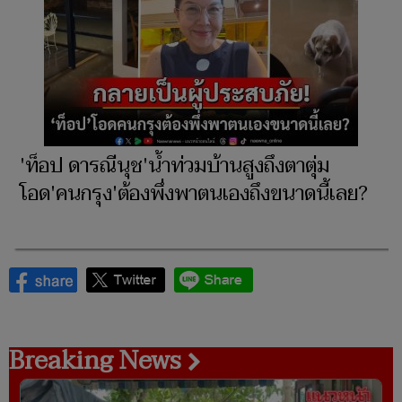
'ท็อป ดารณีนุช'น้ำท่วมบ้านสูงถึงตาตุ่ม
โอด'คนกรุง'ต้องพึ่งพาตนเองถึงขนาดนี้เลย?
Breaking News