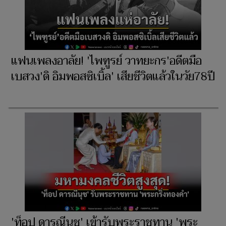
แฟนเพลงอาลัย! 'ไพฑูรย์ วาทยะกร'อดีตมือ
เบสวง'ดิ อิมพอสซิเบิ้ล' เสียชีวิตแล้วในวัย78ปี
'ท็อป ดารณีนุช' เข้ารับพระราชทาน 'พระ