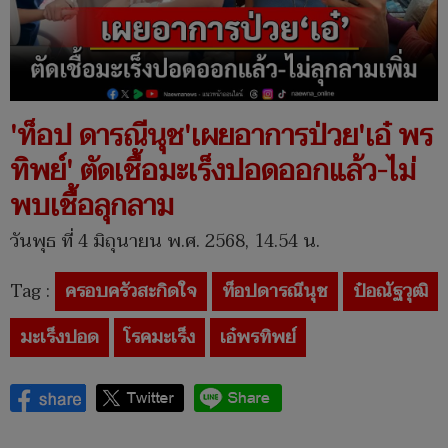
'ท็อป ดารณีนุช'เผยอาการป่วย'เอ๋ พร
ทิพย์' ตัดเชื้อมะเร็งปอดออกแล้ว-ไม่
พบเชื้อลุกลาม
วันพุธ ที่ 4 มิถุนายน พ.ศ. 2568, 14.54 น.
Tag :
ครอบครัวสะกิดใจ
ท็อปดารณีนุช
ป๋อณัฐวุฒิ
มะเร็งปอด
โรคมะเร็ง
เอ๋พรทิพย์