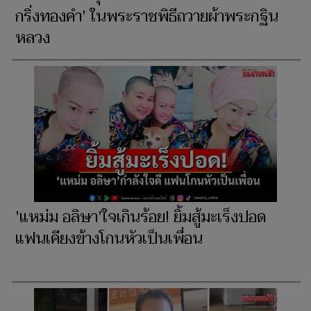
กริ่งทองคำ' ในพระราชพิธีถวายผ้าพระกฐิน
หลวง
'แหม่ม อลิษา'ใจเกินร้อย! ยิ้มสู้มะเร็งปอด
แฟนเคียงข้างโกนหัวเป็นเพื่อน