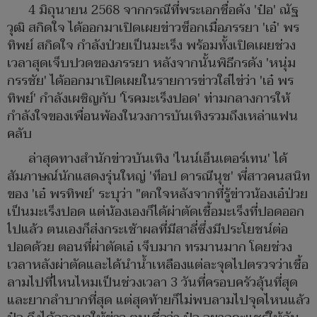
4 มิถุนายน 2568 จากกรณีที่พระเอกชื่อดัง 'ป๋อ' ณัฐ
วุฒิ สกิดใจ ได้ออกมาเปิดเผยข่าวช็อกเมื่อภรรยา 'เอ๋' พร
ทิพย์ สกิดใจ กำลังป่วยเป็นมะเร็ง พร้อมทั้งเปิดเผยช่วง
เวลาสุดเจ็บปวดของภรรยา หลังจากนั้นพิธีกรดัง 'หนุ่ม
กรรชัย' ได้ออกมาเปิดเผยในรายการข่าวใส่ไข่ว่า 'เอ๋ พร
ทิพย์' กำลังเผชิญกับ 'โรคมะเร็งปอด' ท่ามกลางการให้
กำลังใจของเพื่อนพ้องในวงการบันเทิงรวมถึงเหล่าแฟน
คลับ
ล่าสุดทางสำนักข่าวบันเทิง 'ไนน์เอ็นเตอร์เทน' ได้
สัมภาษณ์นักแสดงรุ่นใหญ่ 'ท็อป ดารณีนุช' พี่สาวคนสนิท
ของ 'เอ๋ พรทิพย์' ระบุว่า "ตกใจหลังจากที่รู้ข่าวน้องเอ๋ป่วย
เป็นมะเร็งปอด แต่น้องเองก็ได้ผ่าตัดเชื้อมะเร็งที่ปอดออก
ไปแล้ว ตนเองก็ส่งกระเช้าผลที่มีสาลี่ซึ่งมีประโยชน์ต่อ
ปอดด้วย ตอนที่ผ่าตัดเอ๋ เจ็บมาก ทรมานมาก โดยช่วง
เวลาหลังผ่าตัดและได้นำน้ำเหลืองแต่ละจุดไปตรวจว่าเชื้อ
ลามไปที่ไหนไหมเป็นช่วงเวลา 3 วันที่ครอบครัวลุ้นที่สุด
และยากลำบากที่สุด แต่สุดท้ายก็ไม่พบลามไปจุดไหนแล้ว