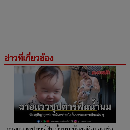
ข่าวที่เกี่ยวข้อง
ฉายแววซุปตาร์ฟันน้ำนม น้องภูคิญ ลูกพ่อ