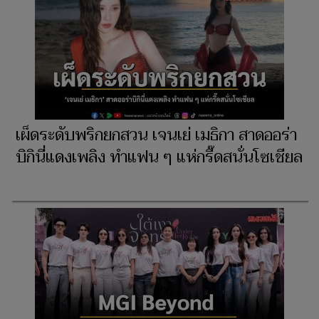
เผ็ดระดับพริกยกสวน เจนเย่ เมธิกา สาดออร่า
บิกินี่แดงเพลิง ทำแฟน ๆ แห่กรี๊ดสนั่นโซเชียล