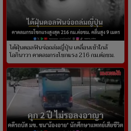
ไต้ฝุ่นดอลฟินจ่อถล่มญี่ปุ่น เคลื่อนเข้าใกล้
โอกินาวา คาดลมกระโชกแรง 216 กม.ต่อชม.