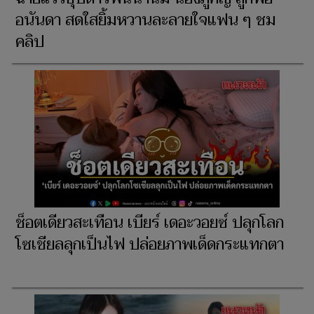
อนันดา สดใสยิ้มหวานละลายใจแฟน ๆ ชม
คลิป
ช็อตเดียวสะเทือน เบียร์ เดอะวอยซ์ ปลุกโลก
โซเชียลลุกเป็นไฟ ปล่อยภาพเด็ดกระแทกตา