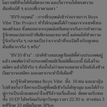
โอกาสดีที่จะได้ทั้งมิตรภาพ และก็อาจจะได้พบความ
สัมพันธ์ดี ๆ แบบที่เราตามหา “
“BV9 กฤษณ์” : การที่กฤษณ์เข้าร่วมรายการ Boys
Vibe The Project ทำให้กฤษณ์ได้ก้าวออกจากเซฟโซน
ของตัวเอง ซึ่งตอนแรกกฤษณ์เครียดมากกับการทำความ
รู้จักคนแปลกหน้าทีเดียวเยอะขนาดนี้ แต่พอได้ทำความ
รู้จักกันจริง ๆ กลายเป็นว่าเรากล้าที่จะเปิดใจกับทุกคน
มันดีมากจริง ๆ ครับ”
“BV10 ช้าง” : ปกติช้างชอบดูเรียลลิตี้ต่างประเทศอยู่
แล้ว เคยคิดว่าถ้าประเทศไทยมีเรียลลิตี้แบบนี้ ยังไงก็จะ
สมัคร แล้วก็มีจริง ๆ ดังนั้นไม่ว่าผลจะออกมาเป็นยังไงช้าง
ก็อยากจะสมัคร และอยากจะทำให้เต็มที่“
มารู้จักตัวตนของ Boys Vibe ทั้ง 10 คน และมาลุ้น
ไปด้วยกันว่าใครจะเป็นคู่ที่เคมีเข้ากันได้ทุกมุม และได้ก้าว
สู่การเป็นนักแสดงนำในซีรีส์วายเรื่องใหม่ ติดตามรับชม
ทั้ง 10 EP ได้พร้อมกันทุกวันพุธ เวลา 22.30 น. ทางช่อง 3
ดูทีวีกด 33 ดูมือถือกด 3Plus