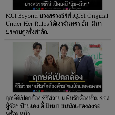
MGI Beyond บวงสรวงซีรีส์ iQIYI Original
Under Her Rules ใต้เงาจันทรา อุ้ม–มีนา
ประกบคู่ครั้งสำคัญ
ฤกษ์ดีเปิดกล้อง ซีรีส์วาย แฟ้มรักต้องห้าม ของ
ผู้จัดฯ ป้ายแดง ดี้ ปัทมา ขนนักแสดงลงจอ
พร้อมหน้า