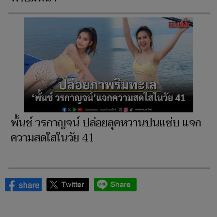
พั้นช์ วรกาญจน์ ปล่อยลุคหวานปนแซ่บ แจก
ความสดใสในวัย 41