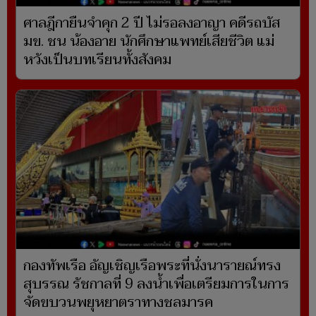
ศาลฎีกายืนจำคุก 2 ปี ไม่รอลงอาญา คดีรถบัส
มข. ชน น้องอาย นักศึกษาแพทย์เสียชีวิต แม่
หวังเป็นบทเรียนทั้งสังคม
กองทัพเรือ อัญเชิญเรือพระที่นั่งนารายณ์ทรง
สุบรรณ รัชกาลที่ 9 ลงน้ำเพื่อเตรียมการในการ
จัดขบวนพยุหยาตราทางชลมารค