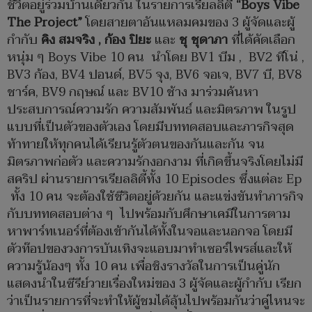
ชีวิตอยู่ร่วมบ้านเดียวกัน ในรายการเรียลลิตี้
“Boys Vibe
The Project”
โดยสายตาอันแหลมคมของ 3 ผู้จัดและผู้
กำกับ
คิง สมจริง , ก้อง ปิยะ
และ
ชุ ชุดาภา
ที่ได้คัดเลือก
หนุ่ม ๆ Boys Vibe 10 คน นำโดย BV1 บีม , BV2 ทีโน่ ,
BV3 ก้อง, BV4 ปอนด์, BV5 จุง, BV6 จอเจ, BV7 บี, BV8
ชาร์ค, BV9 กฤษณ์ และ BV10 ช้าง มาร่วมค้นหา
ประสบการณ์ความรัก ความสัมพันธ์ และมิตรภาพ ในรูป
แบบที่เป็นตัวของตัวเอง โดยมีบททดสอบและภารกิจสุด
ท้าทายให้ทุกคนได้เรียนรู้ตัวตนของกันและกัน จน
มิตรภาพก่อตัว และความรักงอกงาม ที่เกิดขึ้นจริงโดยไม่มี
สคริป ผ่านรายการเรียลลิตี้ทั้ง 10 Episodes ซึ่งแต่ละ Ep
ทั้ง 10 คน จะต้องใช้ชีวิตอยู่ด้วยกัน และแข่งขันทำภารกิจ
กับบททดสอบต่าง ๆ ไปพร้อมกับศึกษาเคมีในการตาม
หาพาร์ทเนอร์ที่ต้องเข้ากันได้ทั้งในจอและนอกจอ โดยมี
ตัวท๊อปของวงการบันเทิงจะแอบมาทำเซอร์ไพรส์และให้
ความรู้น้องๆ ทั้ง 10 คน เพื่อชิงรางวัลในการเป็นคู่นัก
แสดงนำในซีรีย์วายเรื่องใหม่ของ 3 ผู้จัดและผู้กำกับ เรียก
ว่าเป็นรายการที่จะทำให้ผู้ชมได้ลุ้นไปพร้อมกันว่าคู่ไหนจะ