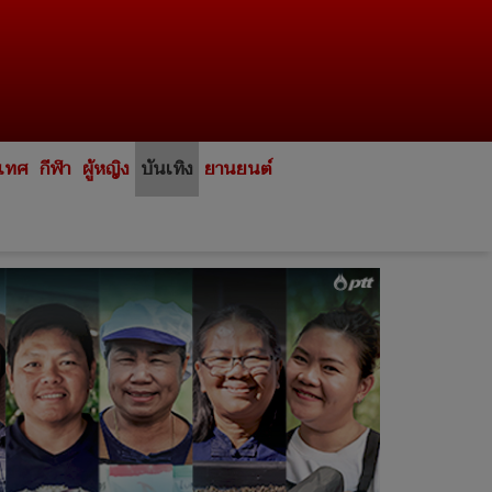
ะเทศ
กีฬา
ผู้หญิง
บันเทิง
ยานยนต์