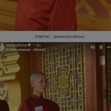
ภาพจาก : janienineeleven