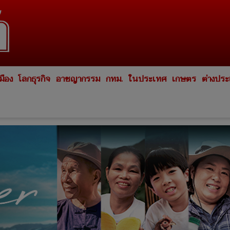
มือง
โลกธุรกิจ
อาชญากรรม
กทม.
ในประเทศ
เกษตร
ต่างปร