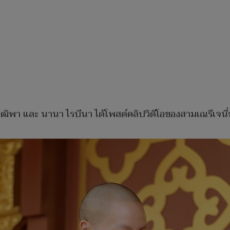
วิริฒิพา และ นานา ไรบีนา ได้โพสต์คลิปวิดีโอของสามเณรีเจ