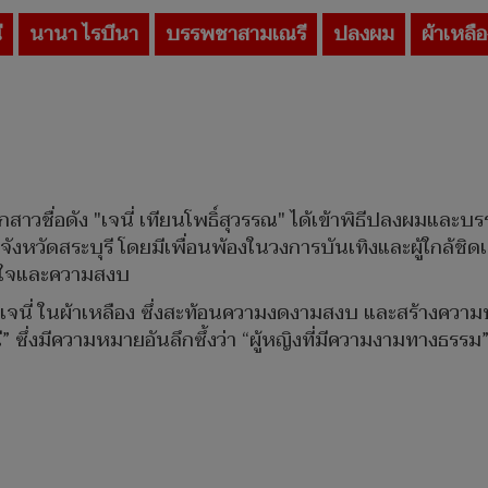
ี
นานา ไรบีนา
บรรพชาสามเณรี
ปลงผม
ผ้าเหลื
อกสาวชื่อดัง "เจนี่ เทียนโพธิ์สุวรรณ" ได้เข้าพิธีปลงผมแ
ย จังหวัดสระบุรี โดยมีเพื่อนพ้องในวงการบันเทิงและผู้ใกล้
มใจและความสงบ
เจนี่ ในผ้าเหลือง ซึ่งสะท้อนความงดงามสงบ และสร้างความปร
 ซึ่งมีความหมายอันลึกซึ้งว่า “ผู้หญิงที่มีความงามทางธรรม