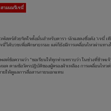
สามเณรีเจนี่
ัสตร์ด้วยจิตใจตั้งมั่นสำหรับดารา-นักแสดงชื่อดัง 'เจนี่ เท
เจนี่'ได้บวชเพื่อศึกษาธรรมะ แต่ก็ยังมีการเคลื่อนไหวผ่านท
โพสต์ข้อความว่า "ขอเรียนให้ทุกท่านทราบว่า ในช่วงที่ข้าพเจ
้งหมด ตามข้อวัตรปฏิบัติของผู้ครองผ้าเหลือง การเคลื่อนไหวต
หมายให้ดูแลการสื่อสารภายนอกแทน