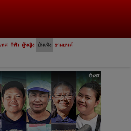
ะเทศ
กีฬา
ผู้หญิง
บันเทิง
ยานยนต์