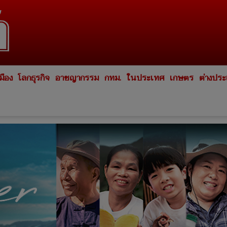
มือง
โลกธุรกิจ
อาชญากรรม
กทม.
ในประเทศ
เกษตร
ต่างปร