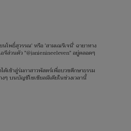
ียนโพธิ์สุวรรณ' หรือ 'สามเณรีเจนี่' ฉายาทาง
างไอจีส่วนตัว "@janienineeleven" อยู่ตลอดๆ
้าได้เข้าสู่ร่มกาสาวพัสตร์เพื่อบวชศึกษาธรรม
่างๆ บนบัญชีโซเชียลมีเดียในช่วงเวลานี้