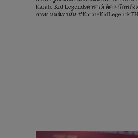
Karate Kid Legendsคาราเต้ คิด ผนึกพลัง
ภาพยนตร์เท่านั้น #KarateKidLegendsTH 