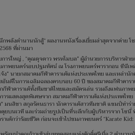
ึกพลังตำนานนักสู้“ ผลงานหนังเรื่องเยี่ยมล่าสุดจากค่าย โซ
2568 ที่ผ่านมา
ยการใหญ่ , “คุณดุจดาว พรหโมบล” ผู้อำนวยการบริหารฝ่ายก
วฉายภาพยนตร์รอบปฐมทัศน์ ณ โรงภาพยนตร์พารากอน ซีนีเพล
ตต์แจ้ง” นายกสมาคมกีฬาคาราเต้แห่งประเทศไทย และเหล่านัก
อกาสอันดีในการเฉลิมฉลองครบรอบ 60 ปี ของสมาคมกีฬาคาราเ
นักกีฬาคาราเต้ทั้งทีมชาติไทยและสมัครเล่น รวมถึงแฟนภาพย
ด้วยการแสดงสุดพิเศษจาก สมาคมกีฬาคาราเต้แห่งประเทศไทย ท
ึ้ง" มนสิชา สกุลรัตนธารา นักคาราเต้สาวทีมชาติ แชมป์ท่า
คุยบนเวที และร่วมถ่ายรูปเป็นที่ระลึกกับผู้บริหารจาก โซนี่
าราเต้กว่าร้อยชีวิต ก่อนจะเข้าไปชมภาพยนตร์ “Karate Kid
อร์สฯ พร้อมนำคุณก้าวเข้าสู่บททดสอบแห่งศักดิ์ศรีเมื่อ 2 ตำนาน