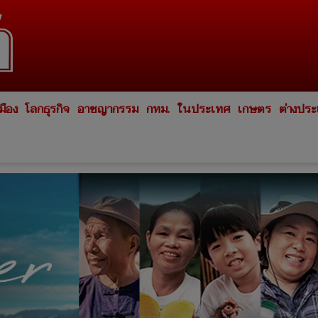
มือง
โลกธุรกิจ
อาชญากรรม
กทม.
ในประเทศ
เกษตร
ต่างปร