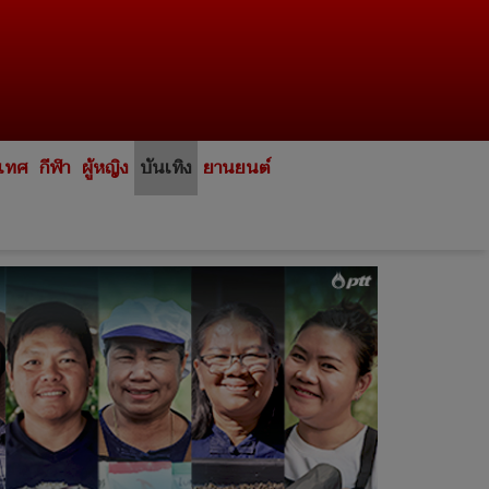
ะเทศ
กีฬา
ผู้หญิง
บันเทิง
ยานยนต์