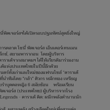
นี่พิคเจอร์สฯได้เปิดรอบปฐมทัศน์สุดยิ่งใหญ่
ารตลาด โซนี่ พิคเจอร์ส เอ็นเตอร์เทนเมน
็กซ์, สยามพารากอน โดยผู้บริหาร
คาราเต้จากสมาคมฯ ได้ให้เกียรติมาร่วมงาน
ต้แห่งประเทศไทยในปีนี้อีกด้วย
นตร์ทั้งเก่าและใหม่ของแฟรนไชส์ “คาราเต้
ี่นำทีมโดย "กล้า” ศิวกร หมึกทอง เหรียญ
ร่ายรำบุคคลหญิง 6 สมัยซ้อน พร้อมเรียน
 พิคเจอร์ส (ประเทศไทย) ผู้บริหารจากโรง
: Legends - คาราเต้ คิด: ผนึกพลังตำนานนัก
นักสู้ ผสานพลัง สร้างเลือดใหม่เพื่อสานต่อ