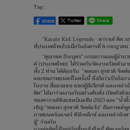
Tag :
“Karate Kid: Legends - คาราเต้ คิด: ผน
ที่ประเทศไทยไปเมื่อวันอังคารที่ 8 กรกฎาคม 
“คุณรชต ธีระบุตร” กรรมการและผู้อำนว
ต์ (ประเทศไทย) ได้ร่วมกันจัดงานเปิดตั
ทั้ง 2 ท่าน ได้ต้อนรับ “พลเอก สุรชาติ จิ
และชมภาพยนตร์ในครั้งนี้ ซึ่งถือว่าเป็นโ
ในงาน สื่อมวลชน แขกผู้มีเกียรติ และเหล่า
คิด” ได้มาร่วมงานกันอย่างคับคั่ง เปิดตัว
ทองคาราเต้ชิงแชมป์เอเชีย 2025 และ "น้ำผ
เชิญ “พลเอก สุรชาติ จิตต์แจ้ง” สัมภาษณ์พูด
ภาพยนตร์เมเจอร์ ซีนีเพล็กซ์ และเหล่านักค
สู้“ ร่วมกัน
การต่อสู้ครั้งใหม่เริ่มขึ้นแล้ว!โซนี่ พิคเจ