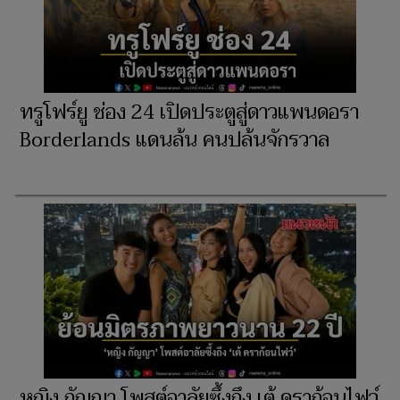
ทรูโฟร์ยู ช่อง 24 เปิดประตูสู่ดาวแพนดอรา
Borderlands แดนล้น คนปล้นจักรวาล
หญิง กัญญา โพสต์อาลัยซึ้งถึง เต้ ดราก้อนไฟว์