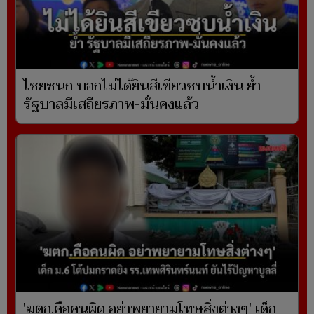
ไชยชนก บอกไม่ได้ยินสีเขียวซบน้ำเงิน ย้ำ
รัฐบาลมีเสถียรภาพ-มั่นคงแล้ว
'ฆตก.คือคนผิด อย่าพยายามโทษสิ่งต่างๆ' เด็ก