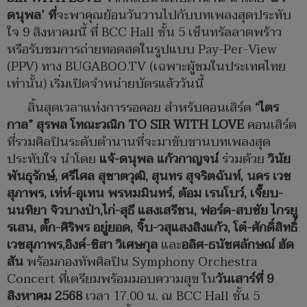
ดนุพล’ ที่
จะพาคุณย้อนวันวานไปกับบทเพลงสุดประทับ
ใจ 9 สิงหาคมนี้ ที่ BCC Hall ชั้น 5 เซ็นทรัลลาดพร้าว
หรือรับชมการถ่ายทอดสดในรูปแบบ Pay-Per-View
(PPV) ทาง BUGABOO.TV (เฉพาะผู้ชมในประเทศไทย
เท่านั้น) เริ่มเปิดจำหน่ายบัตรแล้ววันนี้
สิ้นสุดเวลาแห่งการรอคอย สำหรับคอนเสิร์ต
“ไตร
กาล” สุรพล โทณะวณิก
TO SIR WITH LOVE
คอนเสิร์ต
ที่รวมศิลปินระดับตำนานที่จะมาขับขานบทเพลงสุด
ประทับใจ นำโดย
แจ้-ดนุพล แก้วกาญจน์
ร่วมด้วย
วินัย
พันธุรักษ์, ศรีไศล สุชาตวุฒิ, สุนทร สุจริตฉันท์, นคร เวช
สุภาพร, เท่ห์-อุเทน พรหมมินทร์, ต้อม เรนโบว์, เจี๊ยบ-
นนทิยา จิวบางป่า,ไก่-สุธี แสงเสรีชน, ฟอร์ด-สบชัย ไกรยู
รเสน, ตั๊ก-ศิริพร อยู่ยอด, จิ๊บ-วสุแสงสิงแก้ว, โต๋-ศักดิ์สิทธิ์
เวชสุภาพร,อิงค์-ชิสา วิเศษกุล
และ
อลิศ-ธนัชศลักษณ์ ฮัด
สัน
พร้อมกองทัพศิลปิน Symphony Orchestra
Concert ที่เตรียมพร้อมมอบความสุข ใน
วันเสาร์ที่
9
สิงหาคม 2568
เวลา 17.00 น. ณ BCC Hall ชั้น 5