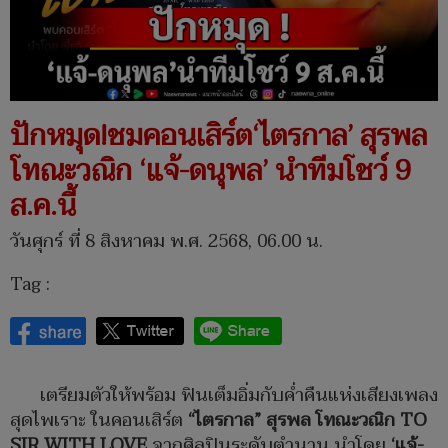
ปักหมุด!ชมคอนเสิร์ต‘ไตรกาล’ สุรพล
โทณะวณิก ‘แจ้-ดนุพล’ นำทีมโชว์ 9
ส.ค.นี้
วันศุกร์ ที่ 8 สิงหาคม พ.ศ. 2568, 06.00 น.
Tag :
เตรียมตัวให้พร้อม ฟินเต็มอิ่มกับค่ำคืนแห่งเสียงเพลง
สุดไพเราะ ในคอนเสิร์ต
“ไตรกาล” สุรพล โทณะวณิก
TO
SIR WITH LOVE
จากศิลปินระดับตำนาน นำโดย
‘แจ้-