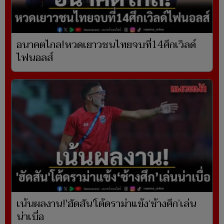
อนาคตไกล!หวดเยาวชนไทยจบที่14ศึกเวิลด์
ไฟนอลส์
เน้นผลงาน!'ฮัดสัน'โต้ดราม่าแข้ง‘ช้างศึก’เล่น
น่าเบื่อ