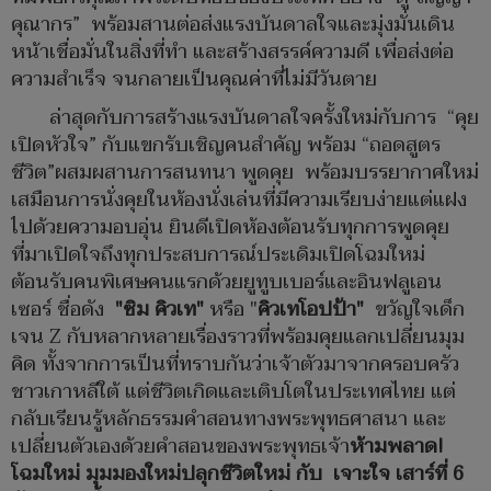
คุณากร” พร้อมสานต่อส่งแรงบันดาลใจและมุ่งมั่นเดิน
หน้าเชื่อมั่นในสิ่งที่ทำ และสร้างสรรค์ความดี เพื่อส่งต่อ
ความสำเร็จ จนกลายเป็นคุณค่าที่ไม่มีวันตาย
ล่าสุดกับการสร้างแรงบันดาลใจครั้งใหม่กับการ “คุย
เปิดหัวใจ” กับแขกรับเชิญคนสำคัญ พร้อม “ถอดสูตร
ชีวิต”ผสมผสานการสนทนา พูดคุย พร้อมบรรยากาศใหม่
เสมือนการนั่งคุยในห้องนั่งเล่นที่มีความเรียบง่ายแต่แฝง
ไปด้วยความอบอุ่น ยินดีเปิดห้องต้อนรับทุกการพูดคุย
ที่มาเปิดใจถึงทุกประสบการณ์ประเดิมเปิดโฉมใหม่
ต้อนรับคนพิเศษคนแรกด้วยยูทูบเบอร์และอินฟลูเอน
เซอร์ ชื่อดัง
"ซิม คิวเท"
หรือ "
คิวเทโอปป้า"
ขวัญใจเด็ก
เจน Z กับหลากหลายเรื่องราวที่พร้อมคุยแลกเปลี่ยนมุม
คิด ทั้งจากการเป็นที่ทราบกันว่าเจ้าตัวมาจากครอบครัว
ชาวเกาหลีใต้ แต่ชีวิตเกิดและเติบโตในประเทศไทย แต่
กลับเรียนรู้หลักธรรมคำสอนทางพระพุทธศาสนา และ
เปลี่ยนตัวเองด้วยคำสอนของพระพุทธเจ้า
ห้ามพลาด!
โฉมใหม่ มุมมองใหม่ปลุกชีวิตใหม่ กับ เจาะใจ เสาร์ที่ 6