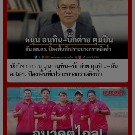
นักวิชาการ หนุน อนุทิน–บิ๊กต่าย คุมปืน–ดัน
อส.ตร. ป้องพื้นที่เปราะบางกราดยิงซ้ำ