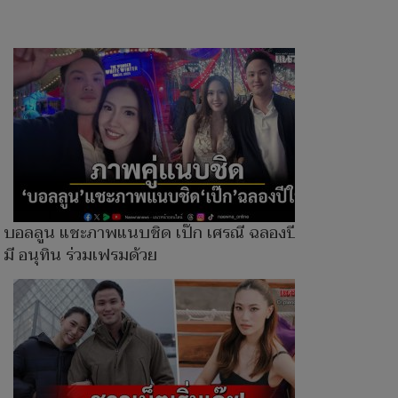
บอลลูน แชะภาพแนบชิด เป๊ก เศรณี ฉลองปีใหม่
มี อนุทิน ร่วมเฟรมด้วย