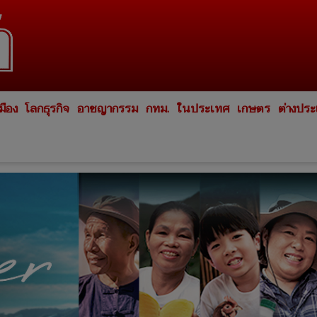
มือง
โลกธุรกิจ
อาชญากรรม
กทม.
ในประเทศ
เกษตร
ต่างปร