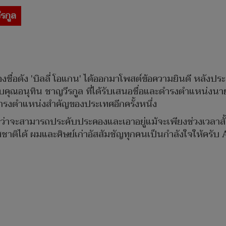
รกูล
ชื่อดัง 'บิลลี่ โอแกน' ได้ออกมาโพสต์ข้อความยินดี หลังปร
บคุณอนุทิน ชาญวีรกูล ที่ได้รับเสนอชื่อและดำรงตำแหน่งนาย
ักดำรงตำแหน่งสำคัญของประเทศอีกครั้งหนึ่ง
่าจะสามารถประคับประคองและเอาอยู่แม้จะเพียงช่วงเวลาสั้
าติได้ ผมและศิษย์เก่าอัสสัมชัญทุกคนเป็นกำลังใจให้ครับ