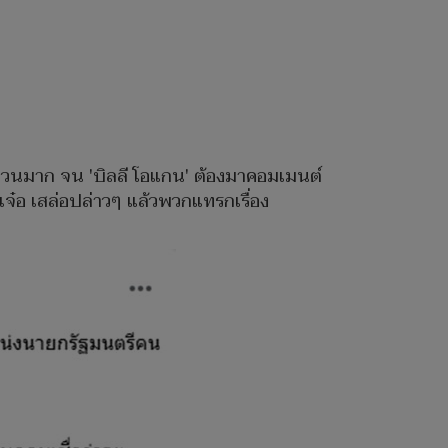
จำนวนมาก จน 'บิลลี โอแกน' ต้องมาคอมเมนต์
เจ๋อ เสล่อปล่าวๆ แล้วพวกแทรกเรื่อง