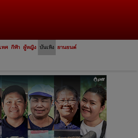
ะเทศ
กีฬา
ผู้หญิง
บันเทิง
ยานยนต์