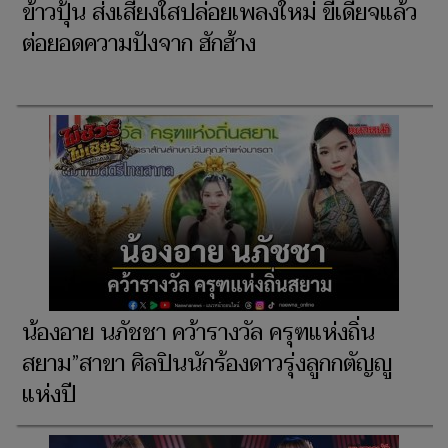
ข้าวปุ้น ส่งเสียงใสปล่อยเพลงใหม่ ขี้เดียจแล้ว
ต่อยอดความปังจาก ฮักฮ้าง
น้องอาย นภัชชา คว้ารางวัล ครุฑแห่งถิ่น
สยาม”สาขา ศิลปินนักร้องดาวรุ่งลูกกตัญญู
แห่งปี