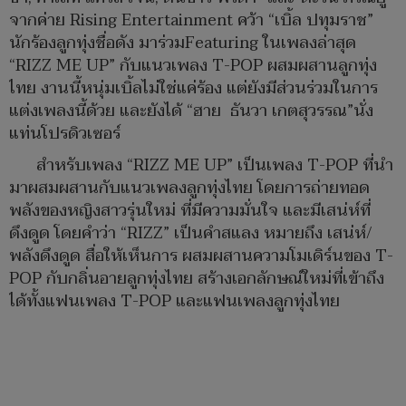
จากค่าย Rising Entertainment คว้า “เบิ้ล ปทุมราช”
นักร้องลูกทุ่งชื่อดัง มาร่วมFeaturing ในเพลงล่าสุด
“RIZZ ME UP” กับแนวเพลง T-POP ผสมผสานลูกทุ่ง
ไทย งานนี้หนุ่มเบิ้ลไม่ใช่แค่ร้อง แต่ยังมีส่วนร่วมในการ
แต่งเพลงนี้ด้วย และยังได้ “ฮาย ธันวา เกตสุวรรณ”นั่ง
แท่นโปรดิวเซอร์
สำหรับเพลง “RIZZ ME UP” เป็นเพลง T-POP ที่นำ
มาผสมผสานกับแนวเพลงลูกทุ่งไทย โดยการถ่ายทอด
พลังของหญิงสาวรุ่นใหม่ ที่มีความมั่นใจ และมีเสน่ห์ที่
ดึงดูด โดยคำว่า “RIZZ” เป็นคำสแลง หมายถึง เสน่ห์/
พลังดึงดูด สื่อให้เห็นการ ผสมผสานความโมเดิร์นของ T-
POP กับกลิ่นอายลูกทุ่งไทย สร้างเอกลักษณ์ใหม่ที่เข้าถึง
ได้ทั้งแฟนเพลง T-POP และแฟนเพลงลูกทุ่งไทย