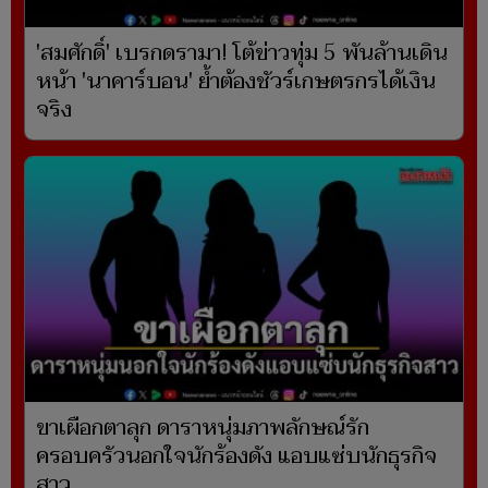
'สมศักดิ์' เบรกดรามา! โต้ข่าวทุ่ม 5 พันล้านเดิน
หน้า 'นาคาร์บอน' ย้ำต้องชัวร์เกษตรกรได้เงิน
จริง
ขาเผือกตาลุก ดาราหนุ่มภาพลักษณ์รัก
ครอบครัวนอกใจนักร้องดัง แอบแซ่บนักธุรกิจ
สาว