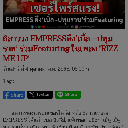
6สาววง EMPRESSดึง‘เบิ้ล –ปทุม
ราช’ ร่วมFeaturing ในเพลง 'RIZZ
ME UP'
วันเสาร์ ที่ 4 ตุลาคม พ.ศ. 2568, 06.00 น.
Tag :
แฟนเพลงเตรียมเซอร์ไพร์ส หลัง 6สาวแห่งวง
EMPRESS ได้แก่ “เบล อิสรีย์, แจ็คพอต อธิชา, ณัฐ ณัฐ
ชา, คาเล็ท แคริส เจน, ต้นข้าว พิรดา” และ"ตะวัน ภรัณยู"