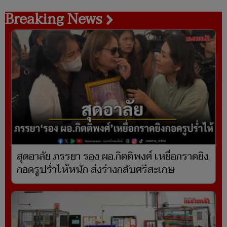
Breaking News
สุดอาลัย ภรรยา รอง ผอ.กิตติพงศ์ เหยื่อกราดยิง
กอดรูปร่ำไห้หนัก ส่งร่างกลับศรีสะเกษ