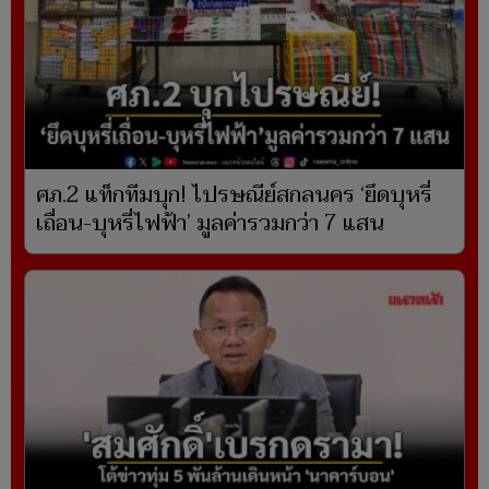
ศภ.2 แท็กทีมบุก! ไปรษณีย์สกลนคร ‘ยึดบุหรี่
เถื่อน-บุหรี่ไฟฟ้า’ มูลค่ารวมกว่า 7 แสน