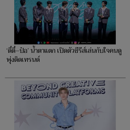
‘ตี๋ตี๋–ป๋อ’ น้ำตาแตก เปิดตัวซีรีส์เล่นกับใจคนดู
พุ่งติดเทรนด์