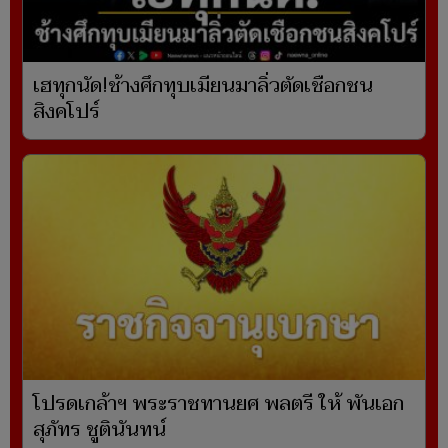
เฮทุกนัด!ช้างศึกทุบเมียนมาลิ่วตัดเชือกชน
สิงคโปร์
โปรดเกล้าฯ พระราชทานยศ พลตรี ให้ พันเอก
สุภัทร ชูตินันทน์