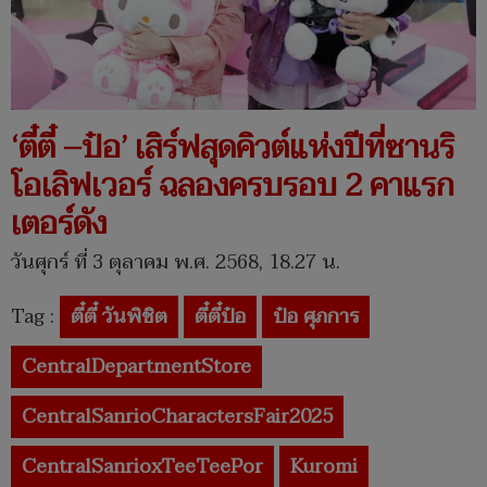
‘ตี๋ตี๋ –ป๋อ’ เสิร์ฟสุดคิวต์แห่งปีที่ซานริ
โอเลิฟเวอร์ ฉลองครบรอบ 2 คาแรก
เตอร์ดัง
วันศุกร์ ที่ 3 ตุลาคม พ.ศ. 2568, 18.27 น.
Tag :
ตี๋ตี๋ วันพิชิต
ตี๋ตี๋ป๋อ
ป๋อ ศุภการ
CentralDepartmentStore
CentralSanrioCharactersFair2025
CentralSanrioxTeeTeePor
Kuromi