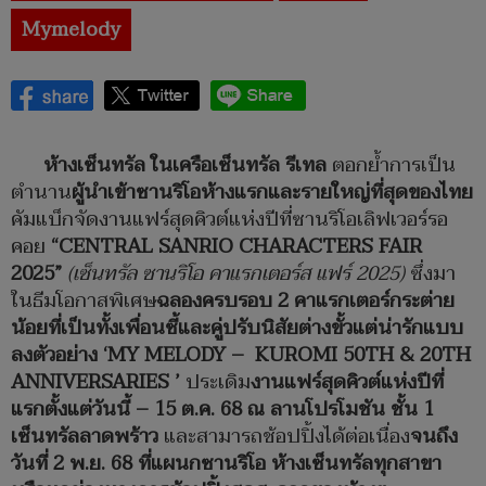
Mymelody
ห้างเซ็นทรัล ในเครือเซ็นทรัล รีเทล
ตอกย้ำการเป็น
ตำนาน
ผู้นำเข้าซานริโอห้างแรกและรายใหญ่ที่สุดของไทย
คัมแบ็กจัดงานแฟร์สุดคิวต์แห่งปีที่ซานริโอเลิฟเวอร์รอ
คอย
“
CENTRAL SANRIO CHARACTERS FAIR
2025”
(เซ็นทรัล ซานริโอ คาแรกเตอร์ส แฟร์
2025)
ซึ่งมา
ในธีมโอกาสพิเศษ
ฉลองครบรอบ
2 คาแรกเตอร์กระต่าย
น้อยที่เป็นทั้งเพื่อนซี้และคู่ปรับนิสัยต่างขั้วแต่น่ารักแบบ
ลงตัวอย่าง ‘MY MELODY – KUROMI 50TH & 20TH
ANNIVERSARIES ’
ประเดิม
งานแฟร์สุดคิวต์แห่งปีที่
แรก
ตั้งแต่วันนี้
– 15 ต.ค. 68 ณ ลานโปรโมชัน ชั้น 1
เซ็นทรัลลาดพร้าว
และสามารถช้อปปิ้งได้ต่อเนื่อง
จนถึง
วันที่
2 พ.ย. 68
ที่แผนกซานริโอ ห้างเซ็นทรัลทุกสาขา