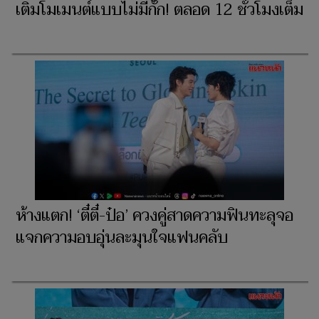
เติมโมเมนต์แบบไม่มีกั๊ก! ตลอด 12 ชั่วโมงเต็ม
ห้างแตก! ‘ตี๋ตี๋-ป๋อ’ ควงคู่สาดความฟินทะลุจอ
แจกความอบอุ่นละมุนใจแฟนคลับ