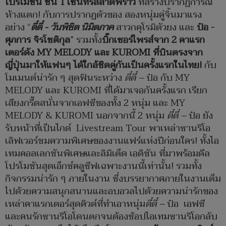
โปรโมชัน ชั้น
1 เซ็นทรัลลาดพร้าว
ที่สร้างปรากฏการณ์
ห้างแตก! กับการปรากฏตัวของ สองหนุ่มคู่จิ้นมาแรง
อย่าง “
ตี๋ตี๋ - วันพิชิต นิมิตภาค
สาวกคุโรมิตัวยง และ
ป๋อ
-
ศุภการ จิรโชติกุล
” รวมทั้ง
บิ๊กเซอร์ไพรส์จาก
2 คาแรก
เตอร์
ดัง
MY MELODY และ KUROMI
ที่บินตรงจาก
ญี่ปุ่นมาให้แฟนๆ ได้ใกล้ชิดคู่กันเป็นครั้งแรกในไทย
!
กับ
โมเมนต์น่ารัก ๆ สุดฟินระหว่าง
ตี๋ตี๋ –
ป๋อ กับ MY
MELODY และ KUROMI ที่ได้มาเจอกันครั้งแรก เรียก
เสียงกรี๊ดสนั่นจากเอฟซีของทั้ง 2 หนุ่ม และ MY
MELODY & KUROMI นอกจากนี้ 2 หนุ่ม
ตี๋ตี๋ –
ป๋อ ยัง
รับหน้าที่เป็นไกด์ Livestream Tour พาเหล่าซานริโอ
เลิฟเวอร์ชมความพิเศษของงานแฟร์แห่งปีก่อนใคร! ทั้งไอ
เทมคอลเลกชันพิเศษและลิมิเต็ด เอดิชัน ที่มาพร้อมดีล
โปรโมชันสุดเอ็กซ์คลูซีฟเฉพาะงานนี้เท่านั้น! รวมทั้ง
กิจกรรมน่ารัก ๆ ภายในงาน ซึ่งบรรยากาศภายในงานเต็ม
ไปด้วยความสนุกสนานและอบอวลไปด้วยความน่ารักของ
เหล่าคาแรกเตอร์สุดคิวต์ที่ทำเอาหนุ่ม
ตี๋ตี๋ –
ป๋อ เอฟซี
และคนรักซานริโอโดนตกจนต้องช้อปไอเทมซานริโอกลับ