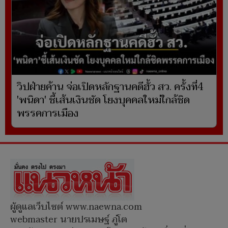
วิปฝ่ายค้าน จ่อเปิดหลักฐานคดีฮั้ว สว. ครั้งที่4
'พนิดา' ชี้เส้นเงินชัด โยงบุคคลใหม่ใกล้ชิด
พรรคการเมือง
ผู้ดูแลเว็บไซต์ www.naewna.com
webmaster นายปรเมษฐ์ ภู่โต