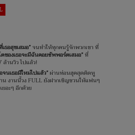
L
ที่เธอสุขเสมอ”
จนทำให้ทุกคนรู้จักพวกเขา ที่
บโตของเธอจะมีฉันคอยซัพพอร์ตเสมอ”
ที่
 ล้านวิว ไปแล้ว!
อจนเธอมีใหม่ไปแล้ว”
ผ่านท่อนฮุคสุดติดหู
นาน งานนี้วง FULL ยังฝากเชิญชวนให้แฟนๆ
เยอะๆ อีกด้วย