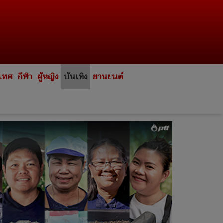
ะเทศ
กีฬา
ผู้หญิง
บันเทิง
ยานยนต์