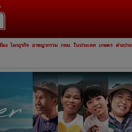
มือง
โลกธุรกิจ
อาชญากรรม
กทม.
ในประเทศ
เกษตร
ต่างปร