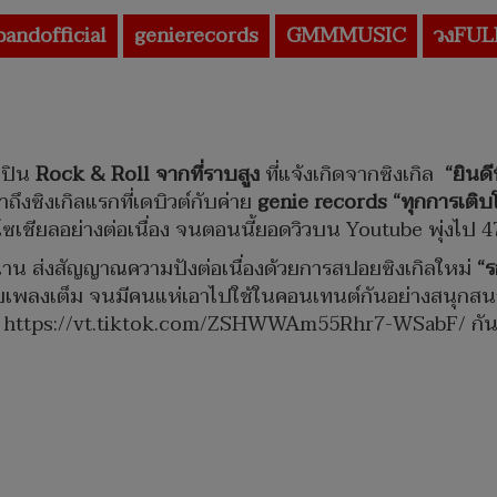
andofficial
genierecords
GMMMUSIC
วงFUL
ลปิน
Rock & Roll จากที่ราบสูง
ที่แจ้งเกิดจากซิงเกิล
“ยินดี
าถึงซิงเกิลแรกที่เดบิวต์กับค่าย
genie records
“ทุกการเติ
ซเชียลอย่างต่อเนื่อง จนตอนนี้ยอดวิวบน Youtube พุ่งไป 47
าน ส่งสัญญาณความปังต่อเนื่องด้วยการสปอยซิงเกิลใหม่
“ร
อยเพลงเต็ม จนมีคนแห่เอาไปใช้ในคอนเทนต์กันอย่างสนุกส
่
https://vt.tiktok.com/ZSHWWAm55Rhr7-WSabF/
กัน