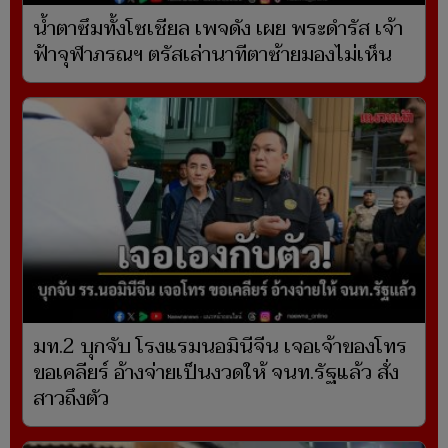
น้ำตาซึมทั้งโซเชียล เพจดัง เผย พระดำรัส เจ้า
ฟ้าจุฬาภรณฯ ตรัสเล่านาทีตาซ้ายมองไม่เห็น
มท.2 บุกจับ โรงแรมนอมินีจีน เจอเจ้าของโทร
ขอเคลียร์ อ้างจ่ายเป็นงวดให้ จนท.รัฐแล้ว สั่ง
สาวถึงตัว