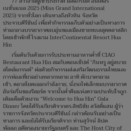
77 สาวงามผู้เข้าประกวด มิสแกรนด์ อินเตอร์
เนชั่นแนล 2025 (Miss Grand International
2025) จากทั่วโลก เดินทางถึงหัวหิน จังหวัด
ประจวบคีรีขันธ์ เพื่อทำกิจกรรมเก็บตัวอย่างเป็นทางการ
ท่ามกลางบรรยากาศอบอุ่นของเมืองชายทะเลสุดคลาสสิก
โดยเข้าพักที่ โรงแรม InterContinental Resort Hua
Hin
เริ่มต้นวันด้วยการรับประทานอาหารค่ำที่ CIAO
Restaurant Hua Hin สมกับคอนเซ็ปต์ “กินหรู อยู่สบาย
สไตล์แกรนด์” ต่อด้วยกิจกรรมส่งเสริมวัฒนธรรมไทยและ
การท่องเที่ยวอย่างหลากหลาย อาทิ ตักบาตรยาม
เช้า, คลาสโยคะออกกำลังกาย, นั่งรถไฟเล็กชมบรรยากาศ
อันร่มรื่นของรีสอร์ต จากนั้นค่ำคืนแห่งความประทับใจถูก
เติมเต็มด้วยงาน “Welcome to Hua Hin” Gala
Dinner โดยได้รับเกียรติจากดร.สิทธิชัย สวัสดิ์แสน ผู้ว่า
ราชการจังหวัดประจวบคีรีขันธ์ กล่าวต้อนรับอย่างเป็น
ทางการ และยังได้รับเกียรติจาก ท่านสุวัจน์ ลิปต
พัลลภ อดีตรองนายกรัฐมนตรี และ The Host City of