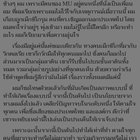
ข้างๆ ผม เพราะมีคนของ MU อยู่คนหนึ่งที่นั่งเป็นเพื่อน
ผม ที่ผมเรียกเพราะผมไม่ไว้ใจกับเหตุการณ์เมื่อวานนี้ ผม
เกือบถูกเม็กซิโกรุม คนที่ตร.เชิญออกนอกประเทศไป โดย
ผมตกใจว่าอยู่ๆ พุ่งเข้ามา ผมไม่รู้ในนี้มีใครอีก หรือจะทำ
อะไร ผมก็เรียกมาเพื่อความอุ่นใจ
เรื่องมีอยู่แค่นี้แต่ขณะเดียวกัน ทางคนเม็กซิโกที่มากับ
วิกตอเรีย เขาก็กวักมือให้ทุกคนออกไป ซึ่งคนก็ออกไป
ส่วนมากเป็นกลุ่มลาติน เขาก็รีบขึ้นไปบนชั้นลาตินทั้ง
หมด รวมกลุ่มถ่ายรูปอย่างที่ทุกคนเห็น ด้วยความร่าเริง
ใช้คำพูดที่ผมรู้สึกว่ามันไม่ดี เรื่องราวทั้งหมดมีแค่นี้
ผมก็ขอโทษด้วยแล้วกันที่มันเกิดเป็นสภาพแบบนี้ ที่
ทำให้เกิดเรื่องแบบนี้ จากนี้เป็นต้นไป เป็นนโยบายจาก
ทางผมสั่งไปแล้ว เคลียร์ปัญหาจบในระดับหนึ่ง ให้ตามใจ
ทุกคน เพื่อชื่อเสียงของประเทศไทย และองค์กร ดีกว่าที่
เขาจะหยิบเหล่านี้ไปเล่นเป็นประเด็นให้เราเจ็บปวด
เพราะฉะนั้นจากนี้เป็นต้นไปทำได้เท่าที่ทำ ตามใจทุก
คนที่อยากจะทำหรือไม่อยากทำ จะร่วมกิจกรรมหรือไม่ เรา