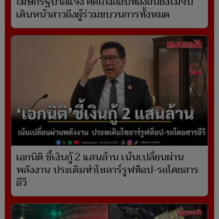
โฆษกรัฐบาลแจง คดีโกงสอบท้องถิ่นยังไม่จบ ​
เดินหน้าสาวถึงผู้ร่วมขบวนการทั้งหมด
เอกนิติ ชี้เงินกู้ 2 แสนล้าน เน้นเปลี่ยนผ่าน
พลังงาน ประเดิมทำโซลาร์รูฟท็อป-รถโดยสาร
อีวี