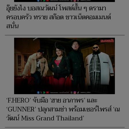
อุ๊ยยังไง บอสณวัฒน์ โพสต์สั้น ๆ ดรามา
ครอบครัว ทราย สก๊อต ชาวเน็ตคอมเมนต์
สนั่น
‘F.HERO’ จับมือ ‘ฮาย อาภาพร’ และ
‘GUNNER’ ปลุกสามช่า พร้อมเซอร์ไพรส์ ‘ณ
วัฒน์ Miss Grand Thailand’