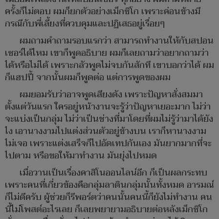
ครั้งก็ไม่ตอบ ผมก็ยกตัวอย่างเม็กซิโก เพราะค่อนข้างมี
กรณีกับพี่เลี้ยงที่ควบคุมและปฏิเสธอยู่เรื่อยๆ
ผมถามคำถามรอบแรกว่า สามารถทำงานให้กับสปอน
เซอร์ได้ไหม เขาก็พูดอธิบาย ผมก็เลยถามว่าอยากถามว่า
ได้หรือไม่ได้ เพราะกลัวพูดไม่จบกันสักที เขาบอกว่าได้ ผม
ก็แฮปปี้ จากนั้นผมก็พูดต่อ แต่การพูดของผม
ผมยอมรับว่าอาจพูดเสียงดัง เพราะปัญหาสั่งสมมา
ตั้งแต่วันแรก ใครอยู่หน้างานจะรู้ว่าปัญหาเยอะมาก ไม่ว่า
จะแบ่งเป็นกลุ่ม ไม่ว่าเป็นช่างที่มาโดยที่ผมไม่รู้ว่ามาได้ยัง
ไง เอานางงามไปแต่งส่วนตัวอยู่ข้างบน เราก็หานางงาม
ไม่เจอ เพราะแต่งเสร็จก็ไปอัดเทปกันเอง มันยากมากที่จะ
ไปตาม หรือขอให้มาทำงาน มันยุ่งไปหมด
เมื่อวานเป็นเรื่องคาสิโนออนไลน์อีก ก็เป็นผลกระทบ
เพราะคนที่เกี่ยวข้องคือกลุ่มลาตินกลุ่มนั้นทั้งหมด อารมณ์
ก็ไม่ดีครับ ผู้ช่วยก็รีพอร์ตว่าคนนั้นคนนี้ก็ยังไม่ทำงาน คน
นี้ไม่โพสต์อะไรเลย ก็เลยพยายามอธิบายต่อหลังเม็กซิโก