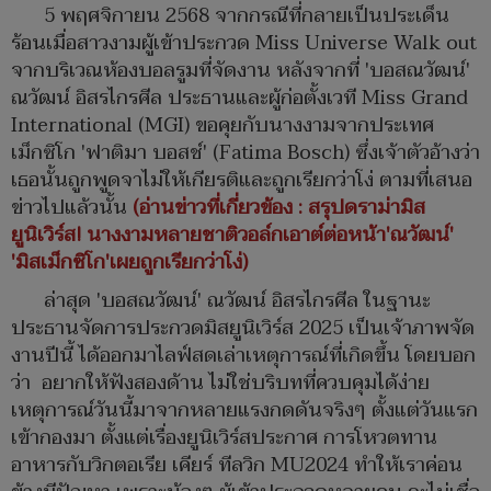
5 พฤศจิกายน 2568 จากกรณีที่กลายเป็นประเด็น
ร้อนเมื่อสาวงามผู้เข้าประกวด Miss Universe Walk out
จากบริเวณห้องบอลรูมที่จัดงาน หลังจากที่ 'บอสณวัฒน์'
ณวัฒน์ อิสรไกรศีล ประธานและผู้ก่อตั้งเวที Miss Grand
International (MGI) ขอคุยกับนางงามจากประเทศ
เม็กซิโก 'ฟาติมา บอสช์' (Fatima Bosch) ซึ่งเจ้าตัวอ้างว่า
เธอนั้นถูกพูดจาไม่ให้เกียรติและถูกเรียกว่าโง่ ตามที่เสนอ
ข่าวไปแล้วนั้น
(อ่านข่าวที่เกี่ยวข้อง : สรุปดราม่ามิส
ยูนิเวิร์ส! นางงามหลายชาติวอล์กเอาต์ต่อหน้า'ณวัฒน์'
'มิสเม็กซิโก'เผยถูกเรียกว่าโง่)
ล่าสุด 'บอสณวัฒน์' ณวัฒน์ อิสรไกรศีล ในฐานะ
ประธานจัดการประกวดมิสยูนิเวิร์ส 2025 เป็นเจ้าภาพจัด
งานปีนี้ ได้ออกมาไลฟ์สดเล่าเหตุการณ์ที่เกิดขึ้น โดยบอก
ว่า อยากให้ฟังสองด้าน ไม่ใช่บริบทที่ควบคุมได้ง่าย
เหตุการณ์วันนี้มาจากหลายแรงกดดันจริงๆ ตั้งแต่วันแรก
เข้ากองมา ตั้งแต่เรื่องยูนิเวิร์สประกาศ การโหวตทาน
อาหารกับวิกตอเรีย เคียร์ ทีลวิก MU2024 ทำให้เราค่อน