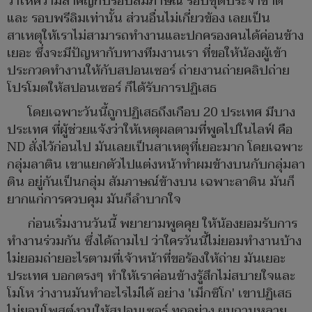
ว่าให้ความสำคัญกับรอบสัมภาษณ์ รอบชุดประจำชาติ
และ รอบพรีลิมเท่านั้น ส่วนอื่นไม่เกี่ยวข้อง เลยเป็น
สาเหตุให้เราไม่สามารถทำงานและปกครองคนได้ค่อนข้าง
เยอะ ซึ่งจะมีปัญหากับทางทีมงานเรา ที่ขอให้น้องผู้เข้า
ประกวดทำงานให้กับสปอนเซอร์ ถ่ายงานถ่ายคลิปถ่าย
โปรโมตให้สปอนเซอร์ ก็ได้รับการปฏิเสธ
โดยเฉพาะวันนี้ถูกปฏิเสธถึงเกือบ 20 ประเทศ มีบาง
ประเทศ ที่ผู้ช่วยแจ้งว่าให้เหตุผลตามที่พูดไปในไลฟ์ คือ
ND สั่งไว้ก่อนไป มันเลยเป็นสาเหตุที่เยอะมาก โดยเฉพาะ
กลุ่มลาติน เขาแยกตัวไปแต่งหน้าทำผมข้างบนกับกลุ่มลา
ติน อยู่กันเป็นกลุ่ม สัมภาษณ์ข้างบน เฉพาะลาติน มันก็
ยากแก่การควบคุม มันก็ลำบากใจ
ก่อนเริ่มงานวันนี้ พยายามพูดคุย ให้น้องยอมรับการ
ทำงานร่วมกัน ซึ่งได้ถามไป ว่าใครวันนี้ไม่ยอมทำงานบ้าง
ไม่ยอมถ่ายอะไรตามที่เจ้าหน้าที่ขอร้องให้ถ่าย มันเยอะ
ประเทศ บอกตรงๆ ทำให้เราค่อนข้างรู้สึกไม่สบายใจและ
โมโห ว่างานมันทำอะไรไม่ได้ อย่าง 'เม็กซิโก' เขาปฏิเสธ
ไม่ยอมโพสต์งานให้สปอนเซอร์ ทุกอย่าง ผมถามหลาย