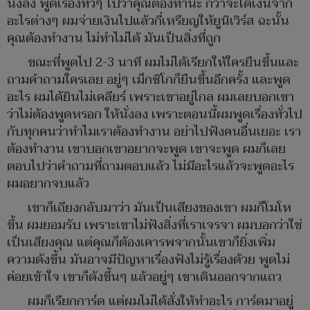
นั่งลง พูดเรื่องทั่วๆ ไปว่าคุณต้องทำนะ กว่าจะได้เงินจาก
อะไรต่างๆ ผมจ่ายเงินไปแล้วกี่เหรียญให้ยูนิเวิร์ส ฉะนั้น
คุณต้องทำงาน ไม่ทำไม่ได้ มันเป็นสิ่งที่ถูก
ขณะที่พูดไป 2-3 นาที ผมไม่ได้เรียกให้ใครยืนขึ้นและ
ถามคำถามใครเลย อยู่ๆ เม็กซิโกก็ยืนขึ้นอีกครั้ง และพูด
อะไร ผมได้ยินไม่เคลียร์ เพราะเขาอยู่ไกล ผมเลยบอกเขา
ว่าไม่ต้องพูดหรอก ให้นั่งลง เพราะตอนนี้ผมพูดเรื่องทั่วไป
กับทุกคนว่าทำไมเราต้องทำงาน อย่าไปฟังคนอื่นเยอะ เรา
ต้องทำงาน เขาบอกเขาอยากจะพูด เขาจะพูด ผมก็เลย
ตอบไปว่าคำถามที่ถามตอบแล้ว ไม่มีอะไรแล้วจะพูดอะไร
ผมอยากจบแล้ว
เขาก็เถียงกลับมาว่า มันเป็นเสียงของเขา ผมก็โมโห
ขึ้น ผมยอมรับ เพราะเขาไม่ฟังสิ่งที่เราเจรจา ผมบอกว่าใช่
เป็นเสียงคุณ แต่คุณก็ต้องเคารพจากนั้นเขาก็ยิ่งเพิ่ม
ความดังขึ้น มันอาจมีปัญหาเรื่องฟังไม่รู้เรื่องด้วย พูดไม่
ค่อยเข้าใจ เขาก็ดังขึ้นๆ แล้วอยู่ๆ เขาเดินออกจากแถว
ผมก็เรียกการ์ด แต่ผมไม่ได้สั่งให้ทำอะไร การ์ดมาอยู่