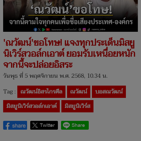
'ณวัฒน์'ขอโทษ! แจงทุกประเด็นมิสยู
นิเวิร์สวอล์กเอาต์ ยอมรับเหนื่อยหนัก
จากนี้จะปล่อยอิสระ
วันพุธ ที่ 5 พฤศจิกายน พ.ศ. 2568, 10.34 น.
Tag :
ณวัฒน์อิสรไกรศีล
ณวัฒน์
บอสณวัฒน์
มิสยูนิเวิร์สวอล์กเอาต์
มิสยูนิเวิร์ส