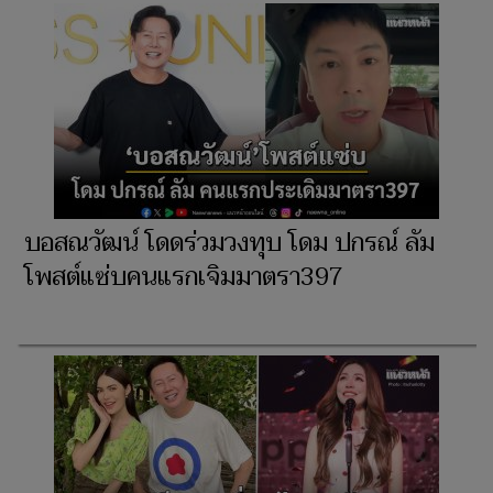
บอสณวัฒน์ โดดร่วมวงทุบ โดม ปกรณ์ ลัม
โพสต์แซ่บคนแรกเจิมมาตรา397