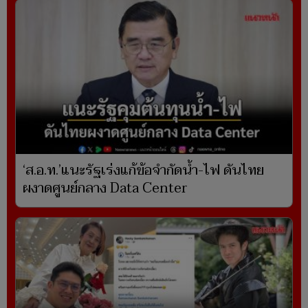
‘ส.อ.ท.’แนะรัฐเร่งแก้ข้อจำกัดน้ำ-ไฟ ดันไทย
ผงาดศูนย์กลาง Data Center