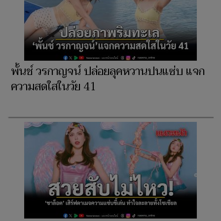
พั้นช์ วรกาญจน์ ปล่อยลุคหวานปนแซ่บ แจก
ความสดใสในวัย 41