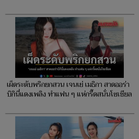
เผ็ดระดับพริกยกสวน เจนเย่ เมธิกา สาดออร่า
บิกินี่แดงเพลิง ทำแฟน ๆ แห่กรี๊ดสนั่นโซเชียล