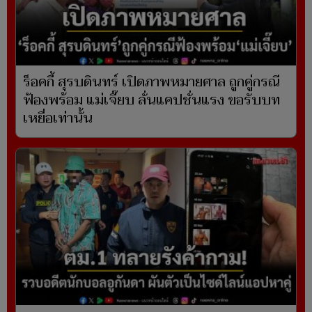
ร็อคกี้ สุรบดินทร์ เปิดภาพหมายศาล ถูกคู่กรณี
ฟ้องพร้อม แม่เจี๊ยบ ลั่นแคปชั่นแรง ขอรับบท
เหยื่อเท่านั้น