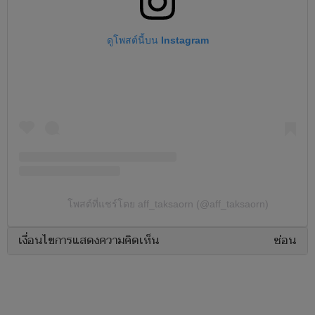
ดูโพสต์นี้บน Instagram
โพสต์ที่แชร์โดย aff_taksaorn (@aff_taksaorn)
เงื่อนไขการแสดงความคิดเห็น
ซ่อน