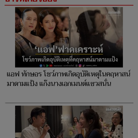
แอฟ ทักษอร โชว์ภาพเกิดอุบัติเหตุในคฤหาสน์
มาดามแป้ง แก๊งนางเอกเมนต์แซวสนั่น