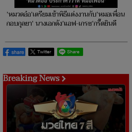
'หมวดอ๋อ'เตรียมเข้าพิธีแต่งงานกับ'หมอเพื่อน
กอบกุลยา' นางเอกดัง'แอฟ-เกรซ'กรี๊ดยินดี
Breaking News