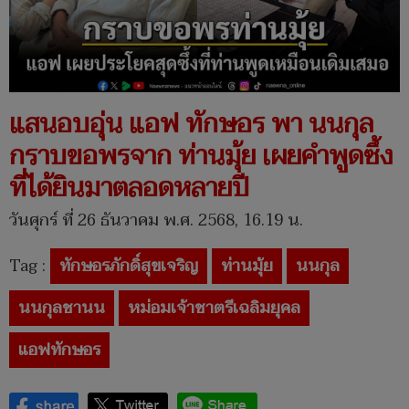
แสนอบอุ่น แอฟ ทักษอร พา นนกุล
กราบขอพรจาก ท่านมุ้ย เผยคำพูดซึ้ง
ที่ได้ยินมาตลอดหลายปี
วันศุกร์ ที่ 26 ธันวาคม พ.ศ. 2568, 16.19 น.
Tag :
ทักษอรภักดิ์สุขเจริญ
ท่านมุ้ย
นนกุล
นนกุลชานน
หม่อมเจ้าชาตรีเฉลิมยุคล
แอฟทักษอร