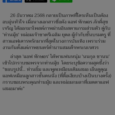
26 ธันวาคม 2568 กลายเป็นภาพที่ใครเห็นเป็นต้อง
อบอุ่นหัวใจ เมื่อนางเอกสาวชื่อดัง แอฟ ทักษอร ภักดิ์สุข
เจริญ ได้ออกมาโพสต์ภาพผ่านอินสตาแกรมส่วนตัว คู่กับ
'ท่านมุ้ย' หม่อมเจ้าชาตรีเฉลิม ยุคล ผู้กำกับชั้นบรมครู ที่
สาวแอฟเคารพรักมากที่สุดในวงการบันเทิง เพราะร่วม
งานกันตั้งแต่ภาพยนตร์ตำนานสมเด็จพระนเรศวร
ล่าสุด 'แอฟ ทักษอร' ได้พาแฟนหนุ่ม 'นนกุล ชานน'
เข้าไปกราบขอพรจากท่านมุ้ย โดยระบุข้อความสุดซึ้งว่า
"ชอบรูปนี้... ท่านยิ้ม และพูดเหมือนเดิมเสมอ เอ็นดูคุณ
แอฟเหมือนลูกสาวชั้นคนนึง (ที่ดื้อเงียบบ้างเป็นบางครั้ง)
กราบขอบพระคุณท่านมุ้ย และหม่อมกมลาที่เมตตาแอฟ
เสมอมาค่ะ"