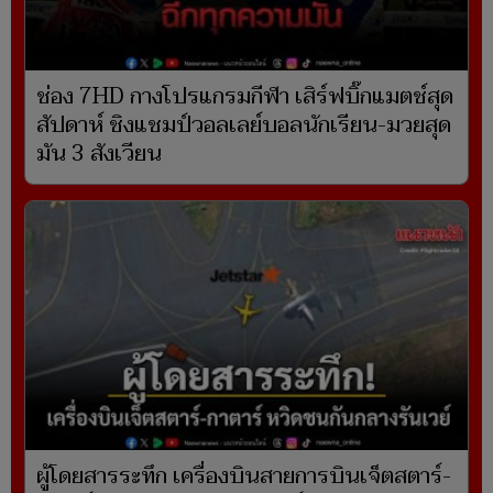
ช่อง 7HD กางโปรแกรมกีฬา เสิร์ฟบิ๊กแมตช์สุด
สัปดาห์ ชิงแชมป์วอลเลย์บอลนักเรียน-มวยสุด
มัน 3 สังเวียน
ผู้โดยสารระทึก เครื่องบินสายการบินเจ็ตสตาร์-