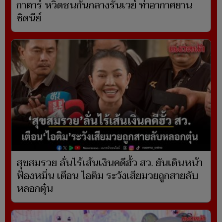
กาตาร์ หวิดชนกันกลางรันเวย์ ท่าอากาศยาน
ซิดนีย์
สุขสมรวย ลั่นไร้เส้นเงินคดีฮั้ว สว. ยันเดินหน้า
ฟ้องหมิ่น เตือน ไอติม ระวังเสียมวยถูกสายลับ
หลอกตุ๋น