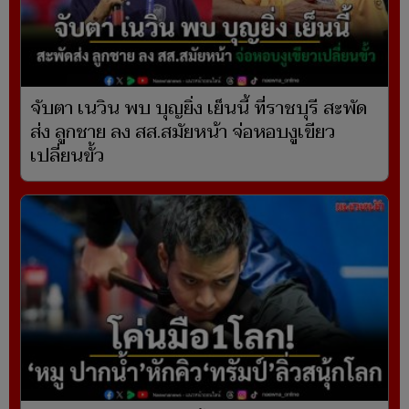
จับตา เนวิน พบ บุญยิ่ง เย็นนี้ ที่ราชบุรี สะพัด
ส่ง ลูกชาย ลง สส.สมัยหน้า จ่อหอบงูเขียว
เปลี่ยนขั้ว