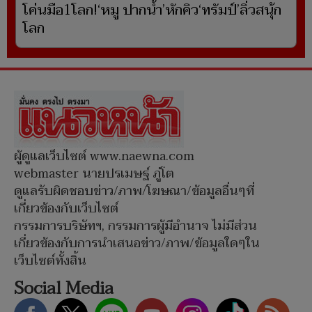
โค่นมือ1โลก!‘หมู ปากน้ำ’หักคิว‘ทรัมป์’ลิ่วสนุ้ก
โลก
ผู้ดูแลเว็บไซต์ www.naewna.com
webmaster นายปรเมษฐ์ ภู่โต
ดูแลรับผิดชอบข่าว/ภาพ/โฆษณา/ข้อมูลอื่นๆที่
เกี่ยวข้องกับเว็บไซต์
กรรมการบริษัทฯ, กรรมการผู้มีอำนาจ ไม่มีส่วน
เกี่ยวข้องกับการนำเสนอข่าว/ภาพ/ข้อมูลใดๆใน
เว็บไซต์ทั้งสิ้น
Social Media