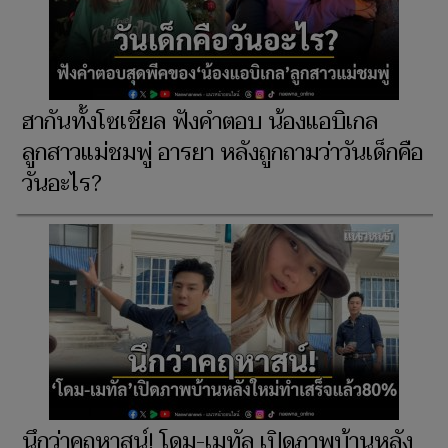
ฮากันทั้งโซเชียล ฟังคำตอบ น้องแอบิเกล
ลูกสาวแม่ชมพู่ อารยา หลังถูกถามว่าวันเด็กคือ
วันอะไร?
นึกว่าคฤหาสน์! โดม-เมทัล เปิดภาพบ้านหลัง