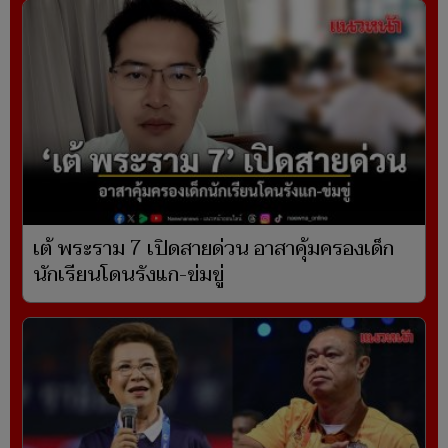
เต้ พระราม 7 เปิดสายด่วน อาสาคุ้มครองเด็ก
นักเรียนโดนรังแก-ข่มขู่