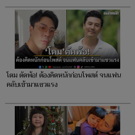
​โดม ตัดพ้อ! ต้องคิดหนักก่อนโพสต์ จนแฟน
คลับเข้ามาแซวแรง