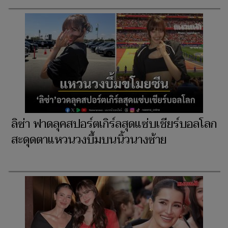
ลิซ่า ฟาดลุคสปอร์ตเกิร์ลสุดแซ่บเชียร์บอลโลก
สะดุดตาแหวนวงบึ้มบนนิ้วนางซ้าย