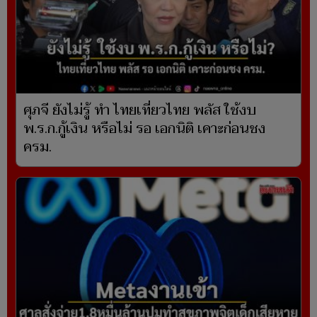
ศุภจี ยังไม่รู้ ทำ ไทยเที่ยวไทย พลัส ใช้งบ
พ.ร.ก.กู้เงิน หรือไม่ รอ เอกนิติ เคาะก่อนชง
ครม.