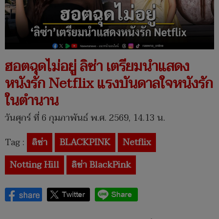
ฮอตฉุดไม่อยู่ ลิซ่า เตรียมนำแสดง
หนังรัก Netflix แรงบันดาลใจหนังรัก
ในตำนาน
วันศุกร์ ที่ 6 กุมภาพันธ์ พ.ศ. 2569, 14.13 น.
Tag :
ลิซ่า
BLACKPINK
Netflix
Notting Hill
ลิซ่า BlackPink