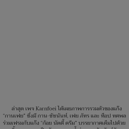
ล่าสุด เพจ Karnfoei ได้เผยภาพการรวมตัวของแก๊ง
“กานเฟย” ซึ่งมี กาน-ชัชนันท์, เฟย ภัทร และ ท็อป ทศพล
ร่วมเฟรมกับแก๊ง “ก้อย นัตตี้ ดรีม” บรรยากาศเต็มไปด้วย