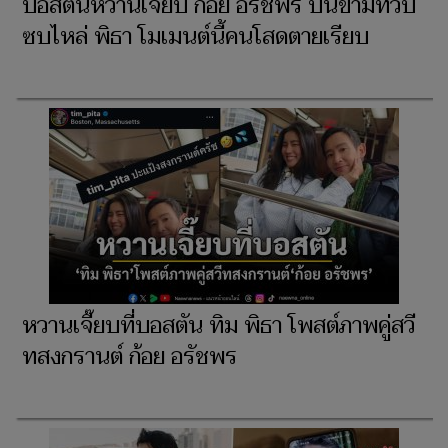
บอสตันหวานเจี๊ยบ ก้อย อรัชพร บินข้ามทวีป
ซบไหล่ พิธา โมเมนต์นี้คนโสดตายเรียบ
หวานเจี๊ยบที่บอสตัน ทิม พิธา โพสต์ภาพคู่สวี
ทสงกรานต์ ก้อย อรัชพร