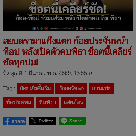
สยบดรามาแก๊งแตก ก้อยประจันหน้า
ท็อป หลังเปิดตัวคบพิธา ช็อตนี้เคลียร์
ชัดทุกปม!
วันพุธ ที่ 4 มีนาคม พ.ศ. 2569, 15.55 น.
Tag :
ก้อยนัตตี้ดรีม
ก้อยอรัชพร
กานเฟย
ท็อปทศพล
ทิมพิธา
เฟยภัทร