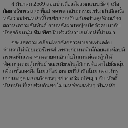
4 มีนาคม 2569 สยบข่าวลือแก๊งแตกแบบชัดๆ เมื่อ
ก้อย อรัชพร
และ
ท็อป ทศพล
กลับมาร่วมเฟรมกันอีกครั้ง
หลังจากก่อนหน้านี้โซเชียลถกเถียงกันอย่างดุเดือดเรื่อง
สถานะความสัมพันธ์ ภายหลังฝ่ายหญิงเปิดตัวคบหากับ
นักธุรกิจหนุ่ม
ทิม พิธา
ในช่วงวันวาเลนไทน์ที่ผ่านมา
กระแสความเคลื่อนไหวดังกล่าวทำเอาแฟนคลับ
จำนวนไม่น้อยเซอร์ไพรส์ เพราะก่อนหน้านี้ก้อยและท็อปมี
กระแสจิ้นแรง จนหลายคนอินกับโมเมนต์และลุ้นให้
พัฒนาความสัมพันธ์ ขณะเดียวกันก็มีการจับตาไปยังกลุ่ม
เพื่อนทั้งสองฝั่ง โดยแก๊งฝ่ายชายที่นำทีมโดย เฟย ภัทร
เอกแสงกุล และแก๊งสาวๆ อย่าง ดรีม อภิชญา กับ นัตตี้
นันทนัท ที่เคยช่วยกันชง โมเมนต์จนแฟนๆ ฟินหนัก