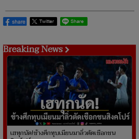
Breaking News
เฮทุกนัด!ช้างศึกทุบเมียนมาลิ่วตัดเชือกชน