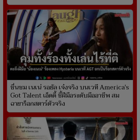
ชื่นชม เนเน่ รอยัล เจ๋งจริง บนเวที America's
Got Talent เอ็ดดี้ ชี้ฝีมือระดับมืออาชีพ สม
ฉายาร็อกสตาร์ตัวจริง