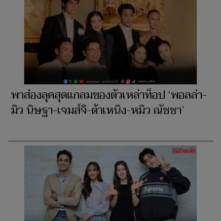
พาส่องลุคสุดแกลมของตัวเหล่าท็อป ‘พอลล่า-
มิว นิษฐา-เจมส์จิ-ต้าเหนิง-หมิว ณัชชา’