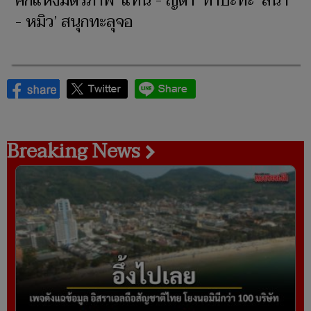
ศึกแห่งมิตรภาพ ‘แทน - ญดา’ ท้าปะทะ ‘ลีน่า
- หมิว’ สนุกทะลุจอ
Breaking News