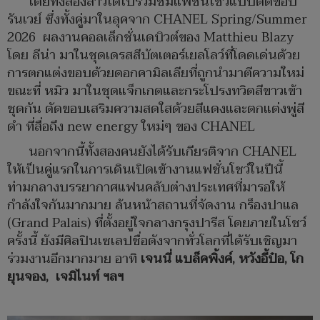
โดยทั้งสองสาวได้ไปร่วมชมแฟชั่นโชว์แบบติดขอบ
รันเวย์ ซึ่งทั้งคู่มาในลุคจาก CHANEL Spring/Summer
2026 ผลงานคอลเล็กชั่นเดบิวต์ของ Matthieu Blazy
โดย ลีน่า มาในชุดเดรสสีบัตเตอร์เยลโลว์ที่โดดเด่นด้วย
การตกแต่งขอบด้วยดอกคามิลเลียที่ถูกนำมาตีความใหม่
ขณะที่ หมิว มาในชุดแจ็กเกตและกระโปรงทวิตสีขาวเข้า
ชุดกัน ตัดขอบเสริมความสดใสด้วยสีแดงและตกแต่งพู่สี
ดำ ที่สื่อถึง new energy ใหม่ๆ ของ CHANEL
นอกจากนี้ทั้งสองคนยังได้รับเกียรติจาก CHANEL
ให้เป็นคู่แรกในการเดินเปิดเข้างานแฟชั่นโชว์ในปีนี้
ท่ามกลางบรรยากาศแฟนคลับต่างประเทศที่มารอให้
กำลังใจกันมากมาย ล้นหน้าสถานที่จัดงาน กร็องปาแล
(Grand Palais) ที่ตั้งอยู่ใจกลางกรุงปารีส โดยภายในโชว์
ครั้งนี้ ยังมีศิลปินเซเลปชื่อดังจากทั่วโลกที่ได้รับเชิญมา
ร่วมงานอีกมากมาย อาทิ
เจนนี่ แบล็คพิ้งค์, หวังอี้ป๋อ, โก
ยุนจอง, เจมิไนท์ ฯลฯ