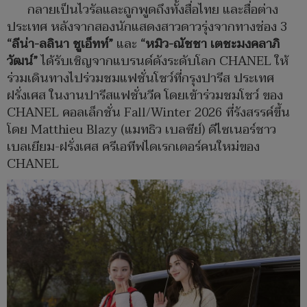
กลายเป็นไวรัลและถูกพูดถึงทั้งสื่อไทย และสื่อต่าง
ประเทศ หลังจากสองนักแสดงสาวดาวรุ่งจากทางช่อง 3
“ลีน่า
-ลลินา ชูเอ็ทท์”
และ
“หมิว-ณัชชา เตชะมงคลาภิ
วัฒน์”
ได้รับเชิญจากแบรนด์ดังระดับโลก CHANEL ให้
ร่วมเดินทางไปร่วมชมแฟชั่นโชว์ที่กรุงปารีส ประเทศ
ฝรั่งเศส ในงานปารีสแฟชั่นวีค โดยเข้าร่วมชมโชว์ ของ
CHANEL คอลเล็กชั่น Fall/Winter 2026 ที่รังสรรค์ขึ้น
โดย Matthieu Blazy (แมทธิว เบลซีย์) ดีไซเนอร์ชาว
เบลเยียม-ฝรั่งเศส ครีเอทีฟไดเรกเตอร์คนใหม่ของ
CHANEL