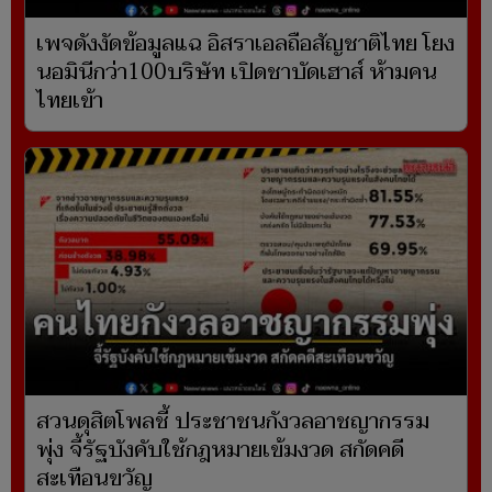
เพจดังงัดข้อมูลแฉ อิสราเอลถือสัญชาติไทย โยง
นอมินีกว่า100บริษัท เปิดชาบัดเฮาส์ ห้ามคน
ไทยเข้า
สวนดุสิตโพลชี้ ประชาชนกังวลอาชญากรรม
พุ่ง จี้รัฐบังคับใช้กฎหมายเข้มงวด สกัดคดี
สะเทือนขวัญ