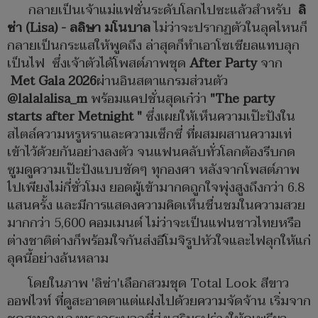
กลายเป็นเจ้าแม่แฟชั่นระดับโลกไปซะแล้วสำหรับ
ลิ
ซ่า (Lisa) - ลลิษา มโนบาล
ไม่ว่าจะปรากฏตัวในลุคไหนก็
กลายเป็นกระแสให้พูดถึง ล่าสุดก็ทำเอาโซเชียลแทบลุก
เป็นไฟ ซึ่งเจ้าตัวได้โพสต์ภาพชุด
After Party
จาก
Met Gala 2026
ผ่านอินสตาแกรมส่วนตัว
@lalalalisa_m
พร้อมแคปชั่นสุดเก๋ว่า
"The party
starts after Metnight "
ซึ่งเผยให้เห็นความเป๊ะปังใน
สไตล์ความหรูหราและความเซ็กซี่ ที่ผสมผสานความเท่
เข้าไว้ด้วยกันอย่างลงตัว จนแฟนคลับทั่วโลกต้องรีบกด
ซูมดูความเป๊ะปังแบบชัดๆ ทุกองศา หลังจากโพสต์ภาพ
ไปเพียงไม่กี่ชั่วโมง ยอดผู้เข้ามากดถูกใจพุ่งสูงถึงกว่า 6.8
แสนครั้ง และมีการแสดงความคิดเห็นชื่นชมในความสวย
มากกว่า 5,600 คอมเมนต์ ไม่ว่าจะเป็นแฟนชาวไทยหรือ
ต่างชาติต่างก็พร้อมใจกันส่งอีโมจิรูปหัวใจและไฟลุกให้แก่
ลุคนี้อย่างล้นหลาม
โดยในภาพ 'ลิซ่า'เลือกสวมชุด Total Look สีขาว
ออฟไวท์ ที่ดูสะอาดตาแต่แฝงไปด้วยความจัดจ้าน เริ่มจาก