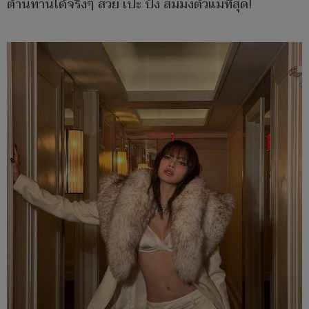
ต้านทานได้จริงๆ สวย เป๊ะ ปัง สมมงตัวแม่ที่สุด!