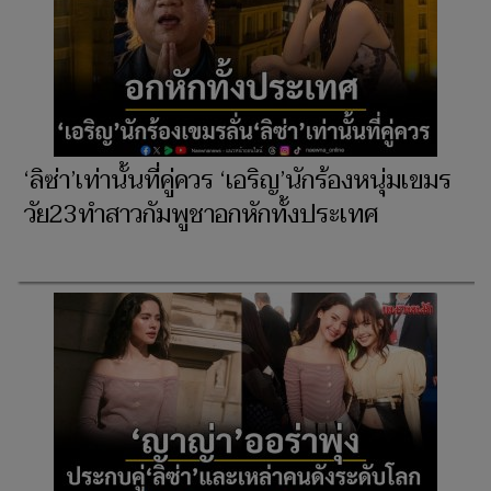
‘ลิซ่า’เท่านั้นที่คู่ควร ‘เอริญ’นักร้องหนุ่มเขมร
วัย23ทำสาวกัมพูชาอกหักทั้งประเทศ