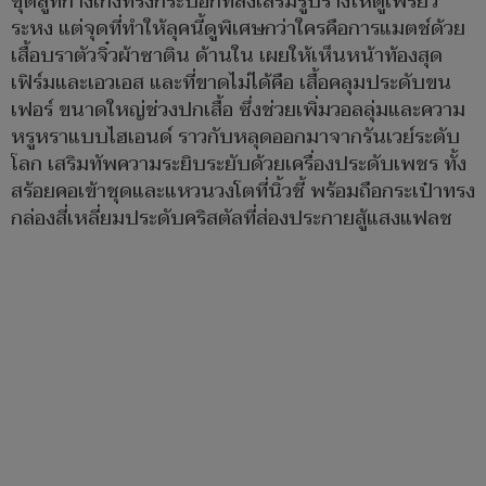
ชุดสูทกางเกงทรงกระบอกที่ส่งเสริมรูปร่างให้ดูเพรียว
ระหง แต่จุดที่ทำให้ลุคนี้ดูพิเศษกว่าใครคือการแมตช์ด้วย
เสื้อบราตัวจิ๋วผ้าซาติน ด้านใน เผยให้เห็นหน้าท้องสุด
เฟิร์มและเอวเอส และที่ขาดไม่ได้คือ เสื้อคลุมประดับขน
เฟอร์ ขนาดใหญ่ช่วงปกเสื้อ ซึ่งช่วยเพิ่มวอลลุ่มและความ
หรูหราแบบไฮเอนด์ ราวกับหลุดออกมาจากรันเวย์ระดับ
โลก เสริมทัพความระยิบระยับด้วยเครื่องประดับเพชร ทั้ง
สร้อยคอเข้าชุดและแหวนวงโตที่นิ้วชี้ พร้อมถือกระเป๋าทรง
กล่องสี่เหลี่ยมประดับคริสตัลที่ส่องประกายสู้แสงแฟลช