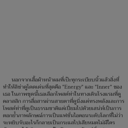
นอกจากเสื้อผ้าหน้าผมที่เป๊ะทุกระเบียบนิ้วแล้วสิ่งที่
ทำให้ลิซ่าดูโดดเด่นที่สุดคือ "Energy" และ "Inner" ของ
เธอ ในภาพชุดนี้เธอเลือกโพสต์ท่าในทางเดินโรงแรมที่ดู
คลาสสิก การสื่อสารผ่านสายตาที่ดูนิ่งแต่ทรงพลังและการ
โพสต์ท่าที่ดูเป็นธรรมชาติแต่เปี่ยมไปด้วยเสน่ห์เป็นการ
ตอกย้ำภาพลักษณ์การเป็นแฟชั่นไอคอนระดับโลกที่ไม่ว่า
จะหยิบจับอะไรก็กลายเป็นกระแสไปเสียหมดไม่มีใคร