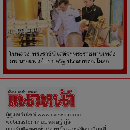
ในหลวง-พระราชินี เสด็จฯพระราชทานเพลิง
ศพ นายแพทย์ปราเสริฐ ปราสาททองโอสถ
ผู้ดูแลเว็บไซต์ www.naewna.com
webmaster นายปรเมษฐ์ ภู่โต
ดูแลรับผิดชอบข่าว/ภาพ/โฆษณา/ข้อมูลอื่นๆที่