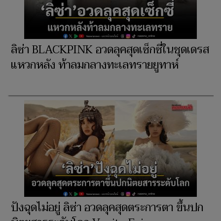
ลิซ่า BLACKPINK อวดลุคสุดเซ็กซี่ในชุดเดรส
แหวกหลัง ท้าลมกลางทะเลทรายยูทาห์
ปังฉุดไม่อยู่ ลิซ่า อวดลุคสุดตระการตา ขึ้นปก